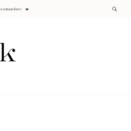
ecomandari:
ck