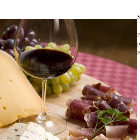
P
p
p