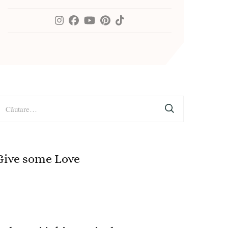
aută
upă:
Give some Love