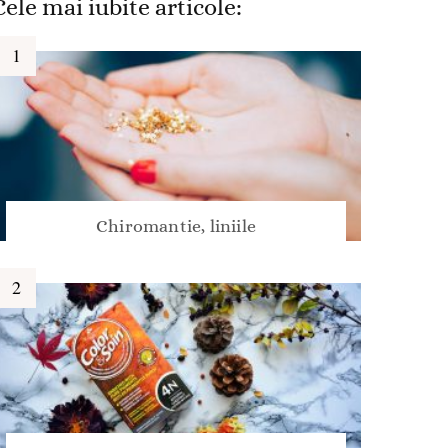
Cele mai iubite articole:
Chiromantie, liniile