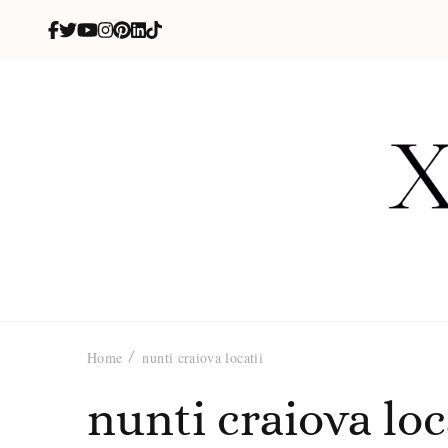
X
blog de be
Home
nunti craiova locatii
nunti craiova loc