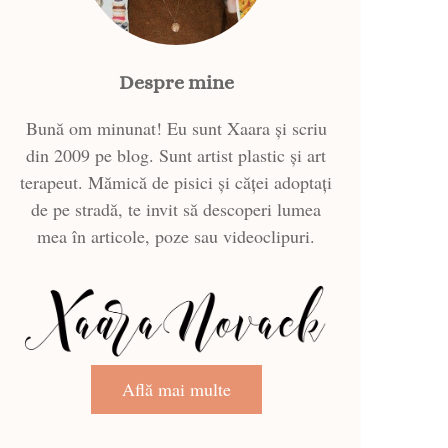
Despre mine
Bună om minunat! Eu sunt Xaara și scriu
din 2009 pe blog. Sunt artist plastic și art
terapeut. Mămică de pisici și căței adoptați
de pe stradă, te invit să descoperi lumea
mea în articole, poze sau videoclipuri.
Află mai multe