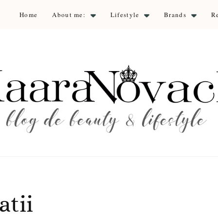
Home
About me:
Lifestyle
Brands
R
aara Nova
auty & lifestyle
atii