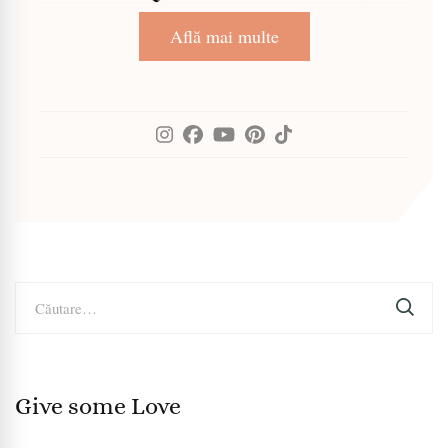
Află mai multe
Caută
după:
Give some Love