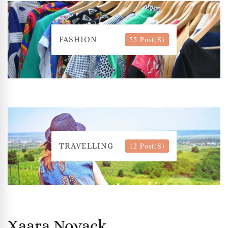
55 Post(s)
FASHION
12 Post(s)
TRAVELLING
Xaara Novack