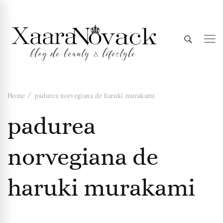
Xaara
blog de beauty & lifestyle
Home
padurea norvegiana de haruki murakami
Novack
padurea
norvegiana de
haruki murakami