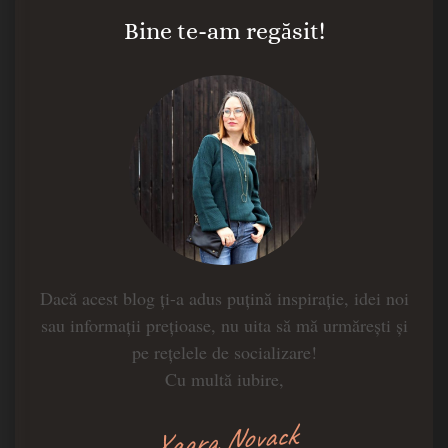
Bine te-am regăsit!
Dacă acest blog ți-a adus puțină inspirație, idei noi
sau informații prețioase, nu uita să mă urmărești și
pe rețelele de socializare!
Cu multă iubire,
Xaara Novack