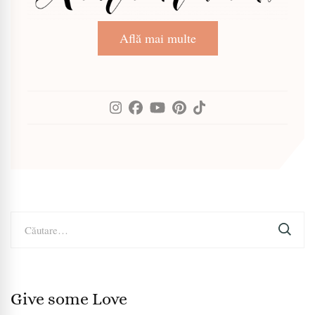
Află mai multe
Caută
după:
Give some Love