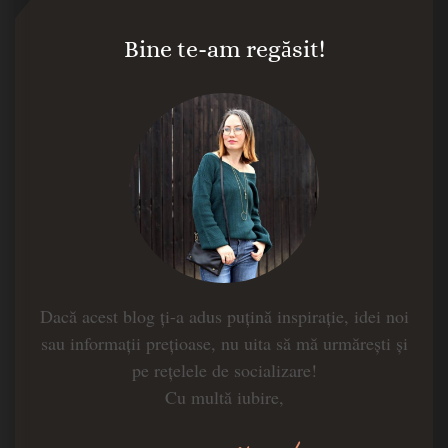
Bine te-am regăsit!
Dacă acest blog ți-a adus puțină inspirație, idei noi
sau informații prețioase, nu uita să mă urmărești și
pe rețelele de socializare!
Cu multă iubire,