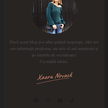
Dacă acest blog ți-a adus puțină inspirație, idei noi
sau informații prețioase, nu uita să mă urmărești și
pe rețelele de socializare!
Cu multă iubire,
Xaara Novack