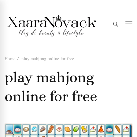
Xaara
blog de beauty & lifestyle
Home
play mahjong online for free
Novack
play mahjong
online for free