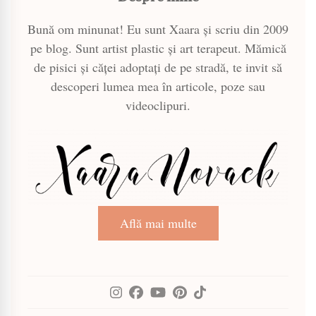
Bună om minunat! Eu sunt Xaara și scriu din 2009
pe blog. Sunt artist plastic și art terapeut. Mămică
de pisici și căței adoptați de pe stradă, te invit să
descoperi lumea mea în articole, poze sau
videoclipuri.
Află mai multe