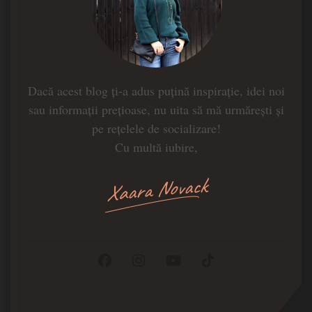
Dacă acest blog ți-a adus puțină inspirație, idei noi
sau informații prețioase, nu uita să mă urmărești și
pe rețelele de socializare!
Cu multă iubire,
Xaara Novack