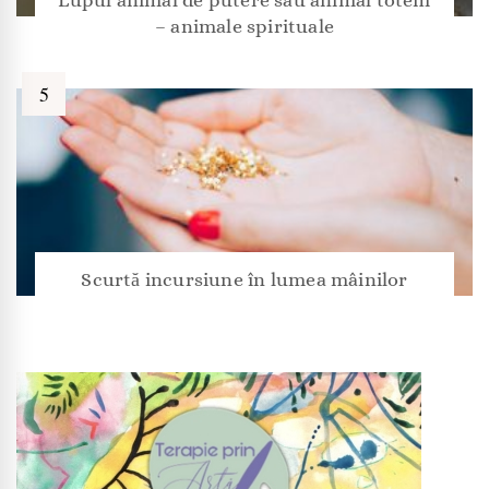
Lupul animal de putere sau animal totem
– animale spirituale
Scurtă incursiune în lumea mâinilor