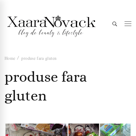
Xaara
blog de beauty & lifestyle
Home
produse fara gluten
Novack
produse fara
gluten