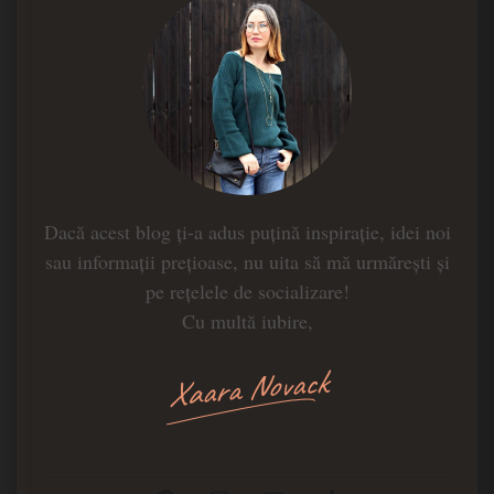
Dacă acest blog ți-a adus puțină inspirație, idei noi
sau informații prețioase, nu uita să mă urmărești și
pe rețelele de socializare!
Cu multă iubire,
Xaara Novack