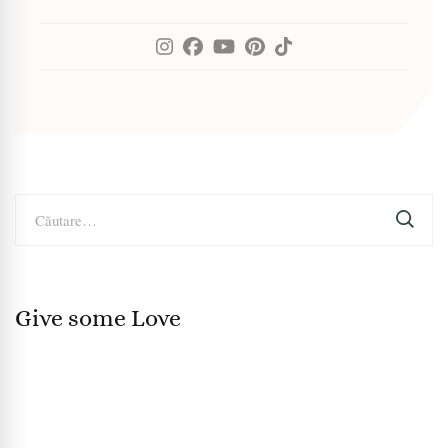
Caută
după:
Give some Love