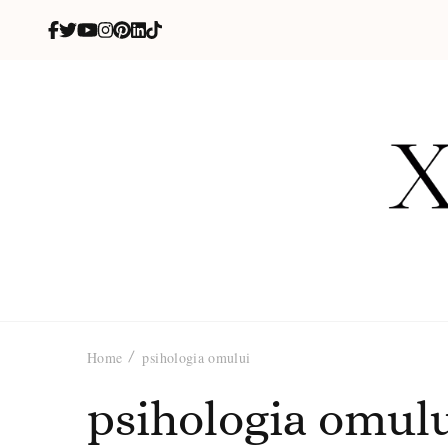
X
blog de be
Home
psihologia omului
psihologia omul