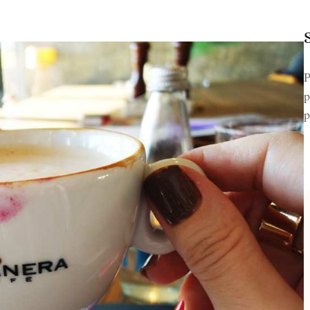
P
p
p