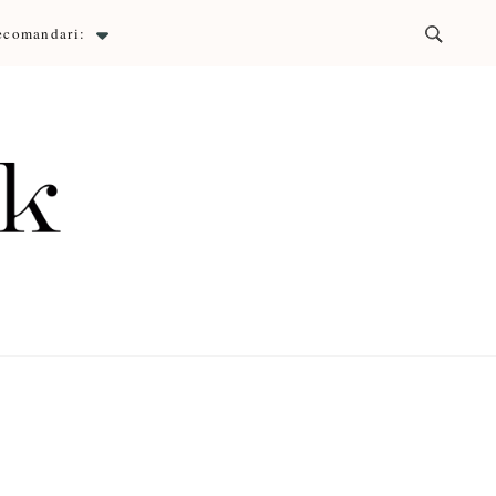
ecomandari:
ck