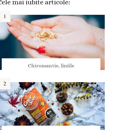
Cele mai iubite articole:
Chiromantie, liniile