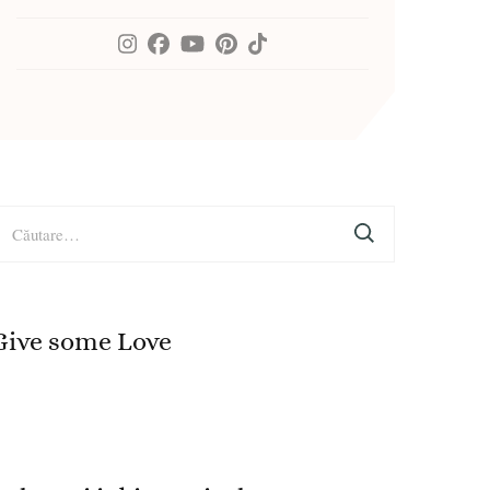
aută
upă:
Give some Love