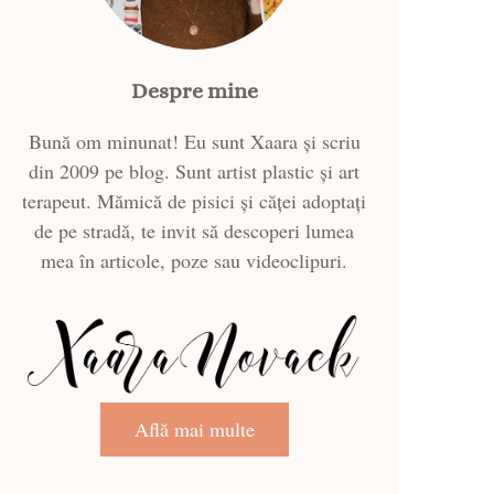
Despre mine
Bună om minunat! Eu sunt Xaara și scriu
din 2009 pe blog. Sunt artist plastic și art
terapeut. Mămică de pisici și căței adoptați
de pe stradă, te invit să descoperi lumea
mea în articole, poze sau videoclipuri.
Află mai multe