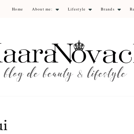
Home
About me:
Lifestyle
Brands
R
aara Nova
auty & lifestyle
ui