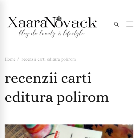
Xaara
blog de beauty & lifestyle
Home
recenzii carti editura polirom
Novack
recenzii carti
editura polirom