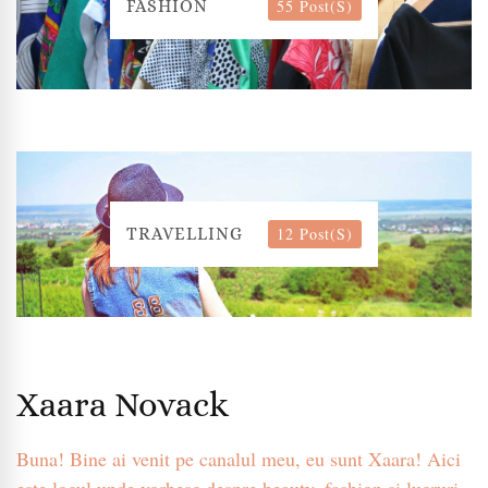
55 Post(s)
FASHION
12 Post(s)
TRAVELLING
Xaara Novack
Buna! Bine ai venit pe canalul meu, eu sunt Xaara! Aici
este locul unde vorbesc despre beauty, fashion si lucruri