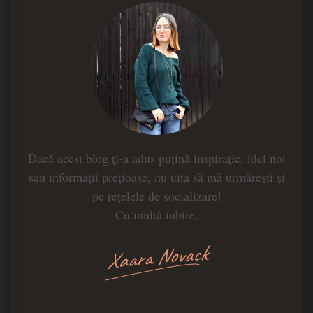
Dacă acest blog ți-a adus puțină inspirație, idei noi
sau informații prețioase, nu uita să mă urmărești și
pe rețelele de socializare!
Cu multă iubire,
Xaara Novack