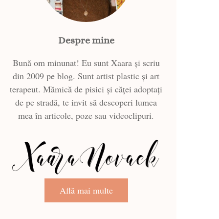
Despre mine
Bună om minunat! Eu sunt Xaara și scriu
din 2009 pe blog. Sunt artist plastic și art
terapeut. Mămică de pisici și căței adoptați
de pe stradă, te invit să descoperi lumea
mea în articole, poze sau videoclipuri.
Află mai multe