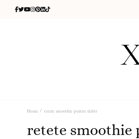
X
blog de be
Home
retete smoothie pentru slabit
retete smoothie 