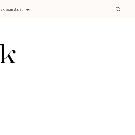
ecomandari:
ck