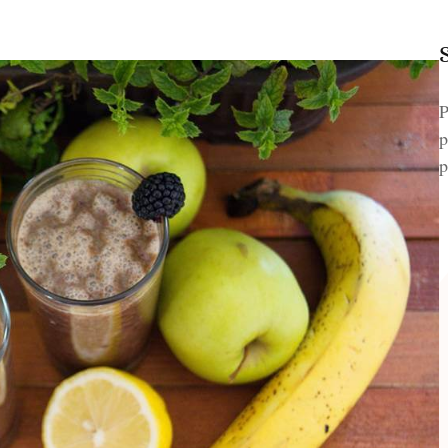
P
p
p