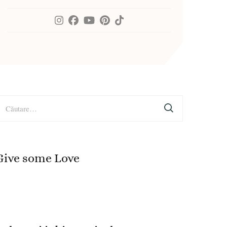
aută
upă:
Give some Love