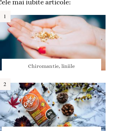
Cele mai iubite articole:
Chiromantie, liniile