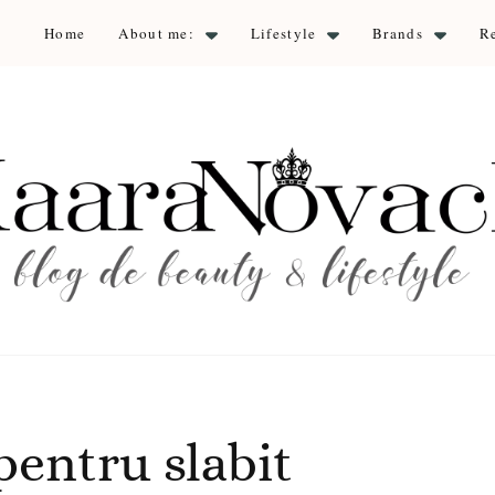
Home
About me:
Lifestyle
Brands
R
aara Nova
auty & lifestyle
pentru slabit