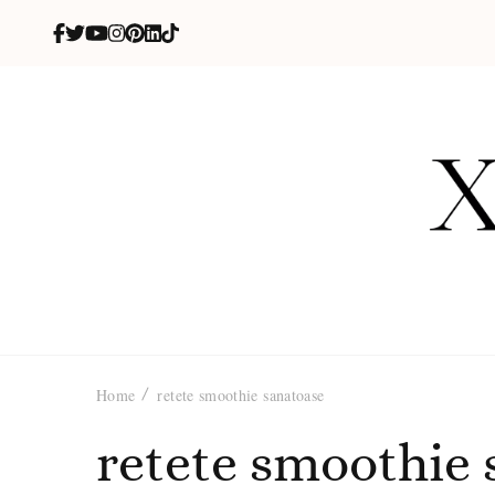
X
blog de be
Home
retete smoothie sanatoase
retete smoothie 