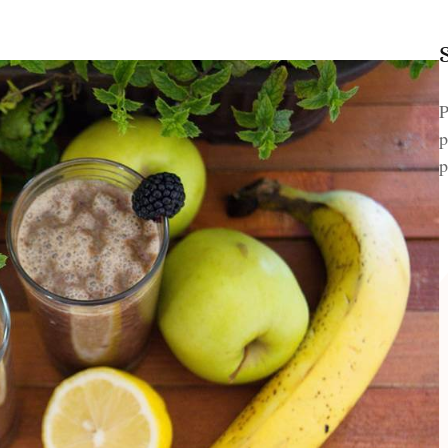
P
p
p