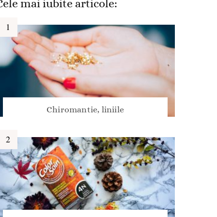
Cele mai iubite articole:
Chiromantie, liniile