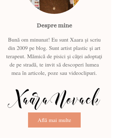
Despre mine
Bună om minunat! Eu sunt Xaara și scriu
din 2009 pe blog. Sunt artist plastic și art
terapeut. Mămică de pisici și căței adoptați
de pe stradă, te invit să descoperi lumea
mea în articole, poze sau videoclipuri.
Află mai multe