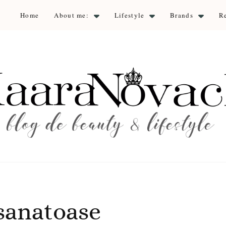
Home
About me:
Lifestyle
Brands
R
aara Nova
auty & lifestyle
sanatoase