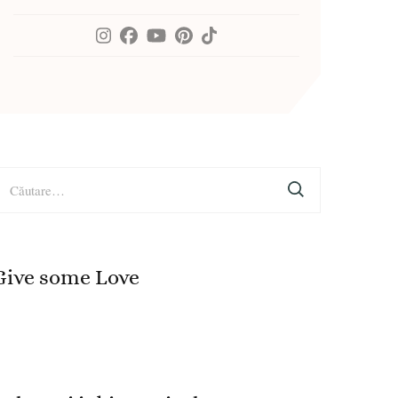
aută
upă:
Give some Love