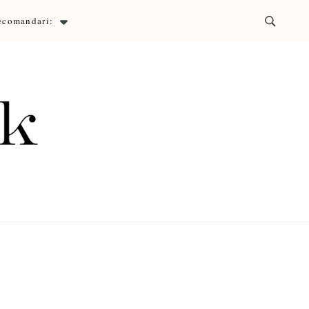
ecomandari:
ck