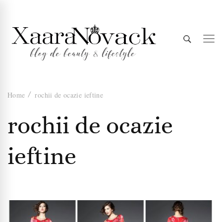
Xaara
blog de beauty & lifestyle
Home
rochii de ocazie ieftine
Novack
rochii de ocazie
ieftine