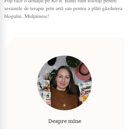
Poți face o donație pe Ko-fi. Banii sunt folosiți pentru
sesiunile de terapie prin artă sau pentru a plăti găzduirea
blogului. Mulțumesc!
Despre mine