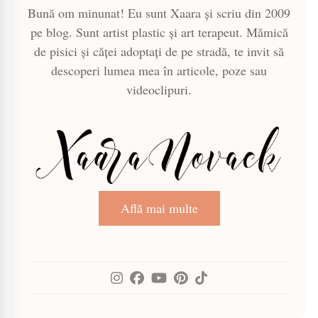
Bună om minunat! Eu sunt Xaara și scriu din 2009
pe blog. Sunt artist plastic și art terapeut. Mămică
de pisici și căței adoptați de pe stradă, te invit să
descoperi lumea mea în articole, poze sau
videoclipuri.
Află mai multe