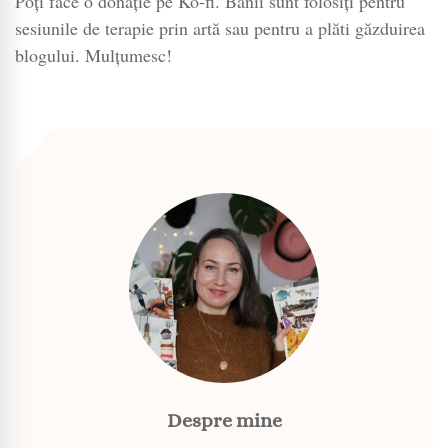
Poți face o donație pe Ko-fi. Banii sunt folosiți pentru
sesiunile de terapie prin artă sau pentru a plăti găzduirea
blogului. Mulțumesc!
Despre mine