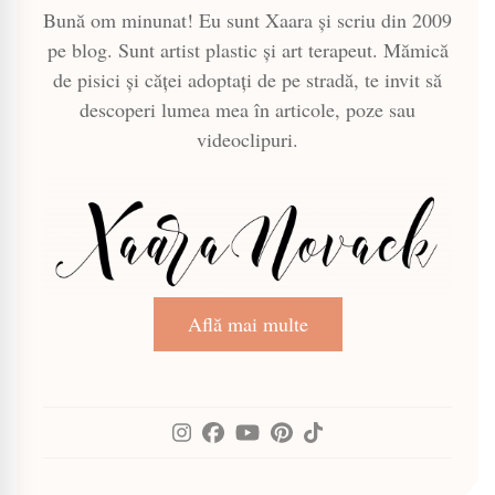
Bună om minunat! Eu sunt Xaara și scriu din 2009
pe blog. Sunt artist plastic și art terapeut. Mămică
de pisici și căței adoptați de pe stradă, te invit să
descoperi lumea mea în articole, poze sau
videoclipuri.
Află mai multe