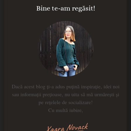
Bine te-am regăsit!
Dacă acest blog ți-a adus puțină inspirație, idei noi
sau informații prețioase, nu uita să mă urmărești și
pe rețelele de socializare!
Cu multă iubire,
Xaara Novack