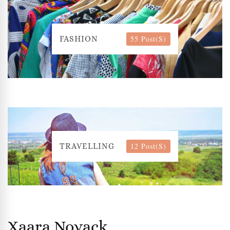
55 Post(s)
FASHION
12 Post(s)
TRAVELLING
Xaara Novack