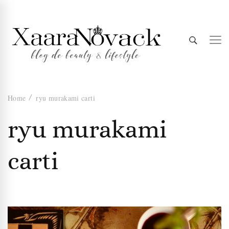
Xaara
blog de beauty & lifestyle
Home
ryu murakami carti
Novack
ryu murakami
carti