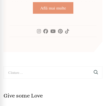
Află mai multe
Caută
după:
Give some Love