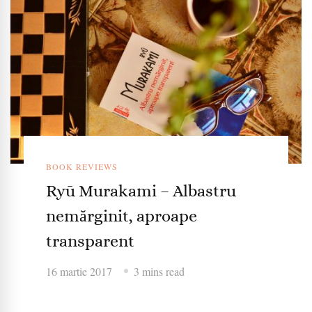
BOOK REVIEWS
Ryū Murakami – Albastru
nemărginit, aproape
transparent
16 martie 2017
3 mins read