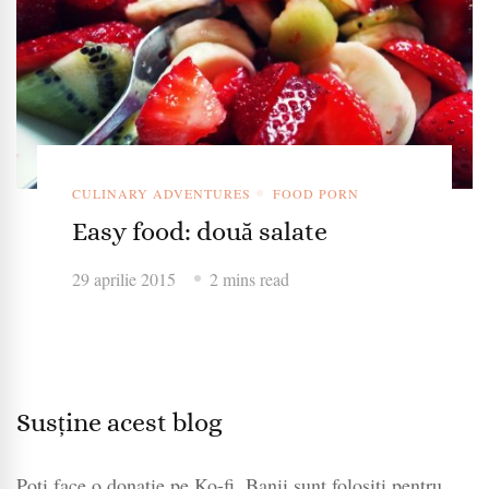
CULINARY ADVENTURES
FOOD PORN
Easy food: două salate
29 aprilie 2015
2 mins read
Susține acest blog
Poți face o donație pe Ko-fi. Banii sunt folosiți pentru