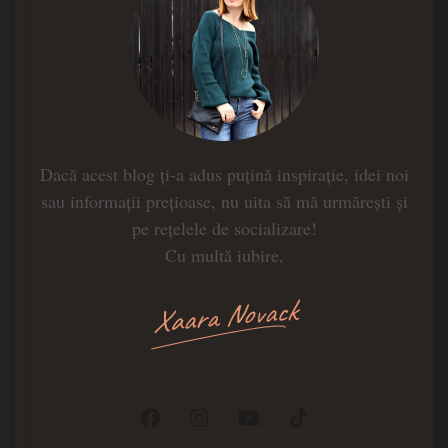
Dacă acest blog ți-a adus puțină inspirație, idei noi
sau informații prețioase, nu uita să mă urmărești și
pe rețelele de socializare!
Cu multă iubire,
Xaara Novack