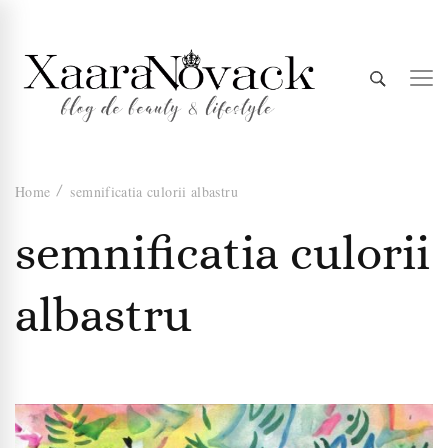
Xaara
blog de beauty & lifestyle
Home
semnificatia culorii albastru
Novack
semnificatia culorii
albastru