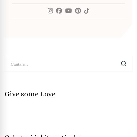
Caută
după:
Give some Love