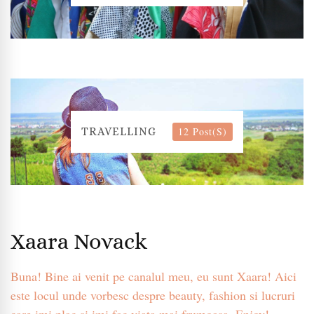
12 Post(s)
TRAVELLING
Xaara Novack
Buna! Bine ai venit pe canalul meu, eu sunt Xaara! Aici
este locul unde vorbesc despre beauty, fashion si lucruri
care imi plac si imi fac viata mai frumoasa. Enjoy!