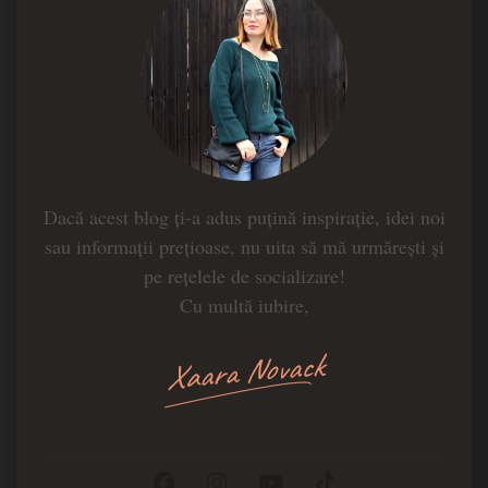
Dacă acest blog ți-a adus puțină inspirație, idei noi
sau informații prețioase, nu uita să mă urmărești și
pe rețelele de socializare!
Cu multă iubire,
Xaara Novack