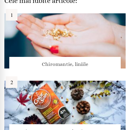
Cele mai iubite articole:
Chiromantie, liniile