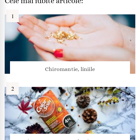
Cele mai iubite articole:
Chiromantie, liniile