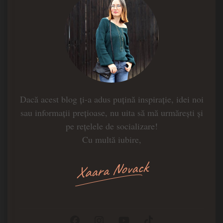
Dacă acest blog ți-a adus puțină inspirație, idei noi
sau informații prețioase, nu uita să mă urmărești și
pe rețelele de socializare!
Cu multă iubire,
Xaara Novack