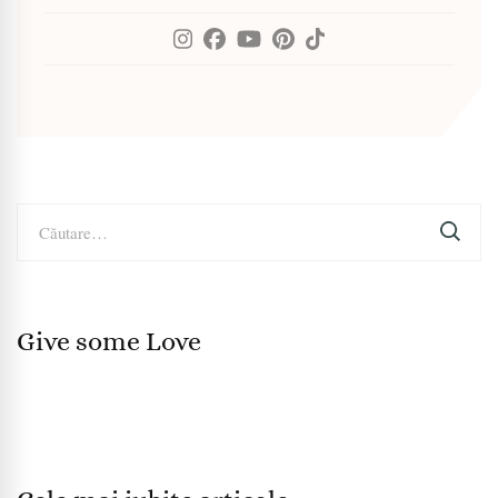
Caută
după:
Give some Love