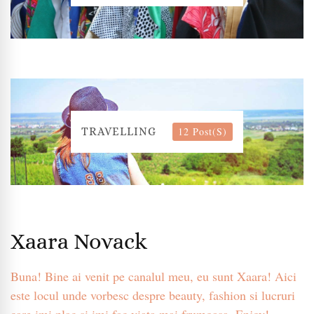
12 Post(s)
TRAVELLING
Xaara Novack
Buna! Bine ai venit pe canalul meu, eu sunt Xaara! Aici
este locul unde vorbesc despre beauty, fashion si lucruri
care imi plac si imi fac viata mai frumoasa. Enjoy!