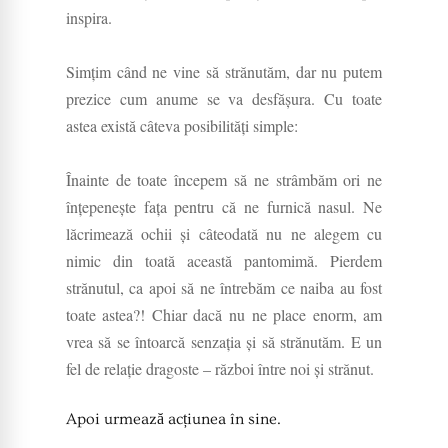
inspira.
Simțim când ne vine să strănutăm, dar nu putem
prezice cum anume se va desfășura. Cu toate
astea există câteva posibilități simple:
Înainte de toate începem să ne strâmbăm ori ne
înțepenește fața pentru că ne furnică nasul. Ne
lăcrimează ochii și câteodată nu ne alegem cu
nimic din toată această pantomimă. Pierdem
strănutul, ca apoi să ne întrebăm ce naiba au fost
toate astea?! Chiar dacă nu ne place enorm, am
vrea să se întoarcă senzația și să strănutăm. E un
fel de relație dragoste – război între noi și strănut.
Apoi urmează acțiunea în sine.