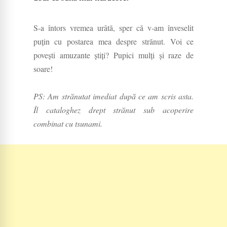
S-a întors vremea urâtă, sper că v-am înveselit
puțin cu postarea mea despre strănut. Voi ce
povești amuzante știți? Pupici mulți și raze de
soare!
PS: Am strănutat imediat după ce am scris asta.
Îl cataloghez drept strănut sub acoperire
combinat cu tsunami.