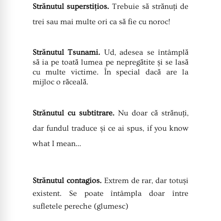
Strănutul superstițios.
Trebuie să strănuți de
trei sau mai multe ori ca să fie cu noroc!
Strănutul Tsunami.
Ud, adesea se întâmplă
să ia pe toată lumea pe nepregătite și se lasă
cu multe victime. În special dacă are la
mijloc o răceală.
Strănutul cu subtitrare.
Nu doar că strănuți,
dar fundul traduce și ce ai spus, if you know
what I mean…
Strănutul contagios.
Extrem de rar, dar totuși
existent. Se poate întâmpla doar între
sufletele pereche (glumesc)