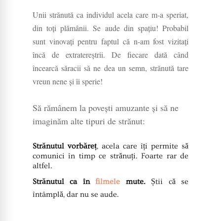
Unii strănută ca individul acela care m-a speriat,
din toți plămânii. Se aude din spațiu! Probabil
sunt vinovați pentru faptul că n-am fost vizitați
încă de extratereștrii. De fiecare dată când
încearcă săracii să ne dea un semn, strănută tare
vreun nene și îi sperie!
Să rămânem la povești amuzante și să ne
imaginăm alte tipuri de strănut:
Strănutul vorbăreț
, acela care îți permite să
comunici în timp ce strănuți. Foarte rar de
altfel.
Strănutul ca în
filmele
mute.
Știi că se
întâmplă, dar nu se aude.