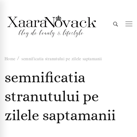
Xaara
blog de beauty & lifestyle
Home
semnificatia stranutului pe zilele saptamanii
Novack
semnificatia
stranutului pe
zilele saptamanii