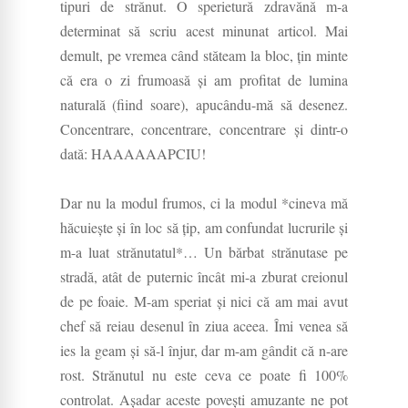
tipuri de strănut. O sperietură zdravănă m-a
determinat să scriu acest minunat articol. Mai
demult, pe vremea când stăteam la bloc, țin minte
că era o zi frumoasă și am profitat de lumina
naturală (fiind soare), apucându-mă să desenez.
Concentrare, concentrare, concentrare și dintr-o
dată: HAAAAAAPCIU!
Dar nu la modul frumos, ci la modul *cineva mă
hăcuiește și în loc să țip, am confundat lucrurile și
m-a luat strănutatul*… Un bărbat strănutase pe
stradă, atât de puternic încât mi-a zburat creionul
de pe foaie. M-am speriat și nici că am mai avut
chef să reiau desenul în ziua aceea. Îmi venea să
ies la geam și să-l înjur, dar m-am gândit că n-are
rost. Strănutul nu este ceva ce poate fi 100%
controlat. Așadar aceste povești amuzante ne pot