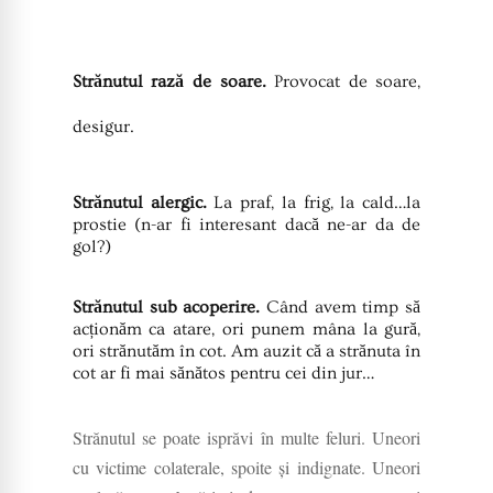
Strănutul rază de soare.
Provocat de soare,
desigur.
Strănutul alergic.
La praf, la frig, la cald…la
prostie (n-ar fi interesant dacă ne-ar da de
gol?)
Strănutul sub acoperire.
Când avem timp să
acționăm ca atare, ori punem mâna la gură,
ori strănutăm în cot. Am auzit că a strănuta în
cot ar fi mai sănătos pentru cei din jur…
Strănutul se poate isprăvi în multe feluri. Uneori
cu victime colaterale, spoite și indignate. Uneori