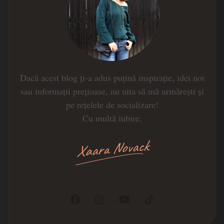
Dacă acest blog ți-a adus puțină inspirație, idei noi
sau informații prețioase, nu uita să mă urmărești și
pe rețelele de socializare!
Cu multă iubire,
Xaara Novack