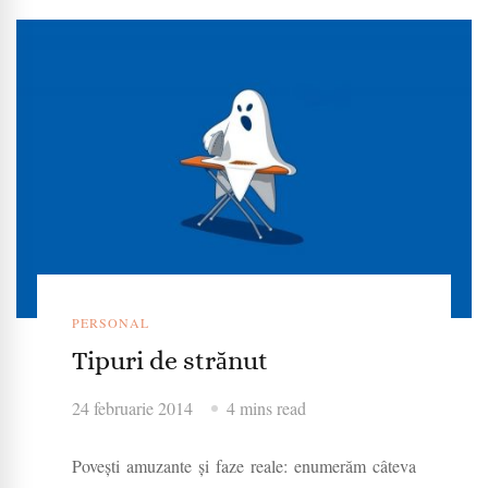
PERSONAL
Tipuri de strănut
24 februarie 2014
4 mins read
Povești amuzante și faze reale: enumerăm câteva