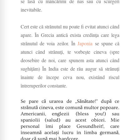
se lasă cu mâncărimi de nas sau cu scurgeri
inevitabile.
Cert este că strănutul nu poate fi evitat atunci când
apare. În Grecia antică exista credința care lega
strănutul de voia zeilor. În
Japonia
se spune că
atunci când strănuți, te vorbește cineva (spre
deosebire de noi, care spunem asta atunci când
sughițăm) În India este de rău augur să strănuți
înainte de începe ceva nou, existând riscul
întreruperilor constante.
Se pare că urarea de „Sănătate!” după ce
strănută cineva, este comună multor popoare.
Americanii, englezii (bless you!) sau
spaniolii (salud) au acest obicei. Mie
personal îmi place Gesundheit!, care
înseamnă același lucru în limba germană,
doar că sună mai hardcore.