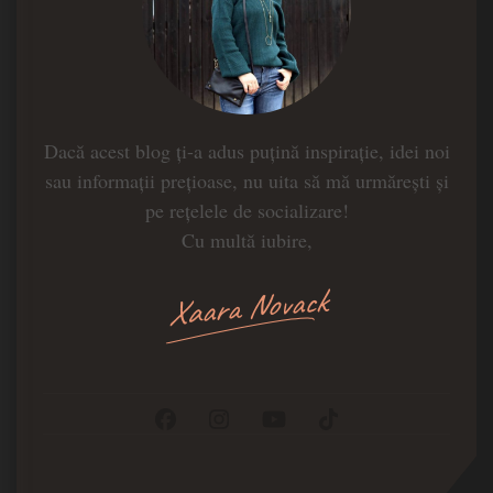
Dacă acest blog ți-a adus puțină inspirație, idei noi
sau informații prețioase, nu uita să mă urmărești și
pe rețelele de socializare!
Cu multă iubire,
Xaara Novack