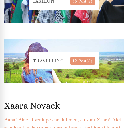
55 Post(s)
FASHION
12 Post(s)
TRAVELLING
Xaara Novack
Buna! Bine ai venit pe canalul meu, eu sunt Xaara! Aici
este locul unde vorbesc despre beauty, fashion si lucruri