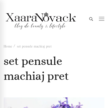
Xaara
blog de beauty & lifestyle
Home
set pensule machiaj pret
Novack
set pensule
machiaj pret