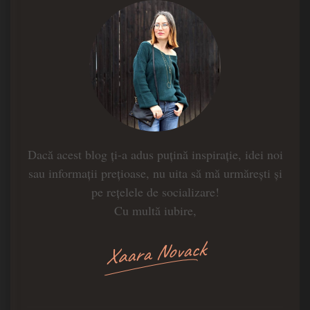
Dacă acest blog ți-a adus puțină inspirație, idei noi
sau informații prețioase, nu uita să mă urmărești și
pe rețelele de socializare!
Cu multă iubire,
Xaara Novack