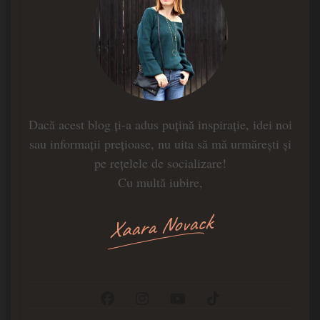
Dacă acest blog ți-a adus puțină inspirație, idei noi
sau informații prețioase, nu uita să mă urmărești și
pe rețelele de socializare!
Cu multă iubire,
Xaara Novack