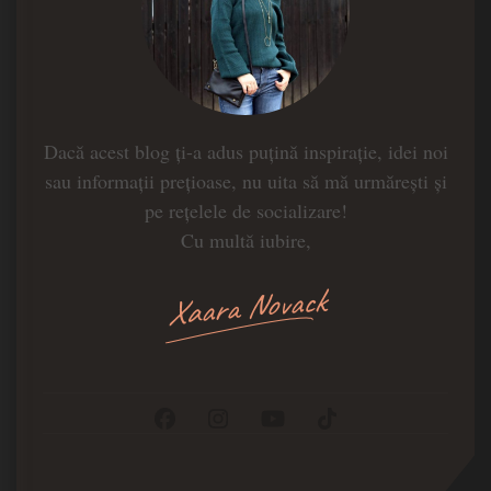
Dacă acest blog ți-a adus puțină inspirație, idei noi
sau informații prețioase, nu uita să mă urmărești și
pe rețelele de socializare!
Cu multă iubire,
Xaara Novack