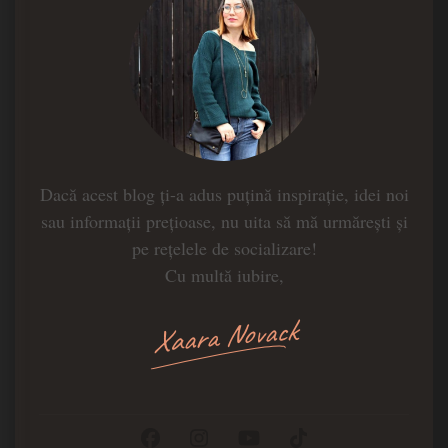
Dacă acest blog ți-a adus puțină inspirație, idei noi
sau informații prețioase, nu uita să mă urmărești și
pe rețelele de socializare!
Cu multă iubire,
Xaara Novack