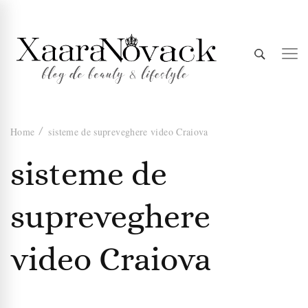
Xaara
blog de beauty & lifestyle
Home
sisteme de supreveghere video Craiova
Novack
sisteme de
supreveghere
video Craiova