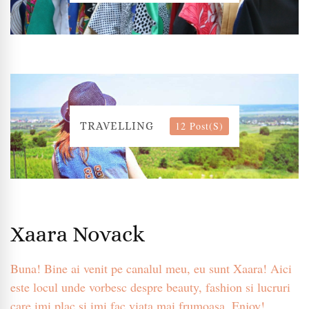
12 Post(s)
TRAVELLING
Xaara Novack
Buna! Bine ai venit pe canalul meu, eu sunt Xaara! Aici
este locul unde vorbesc despre beauty, fashion si lucruri
care imi plac si imi fac viata mai frumoasa. Enjoy!