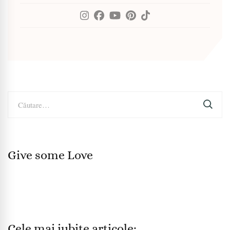
Caută
după:
Give some Love
Cele mai iubite articole: