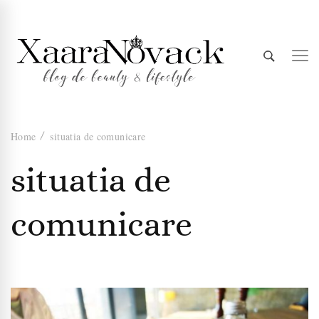
Xaara
blog de beauty & lifestyle
Home
situatia de comunicare
Novack
situatia de
comunicare