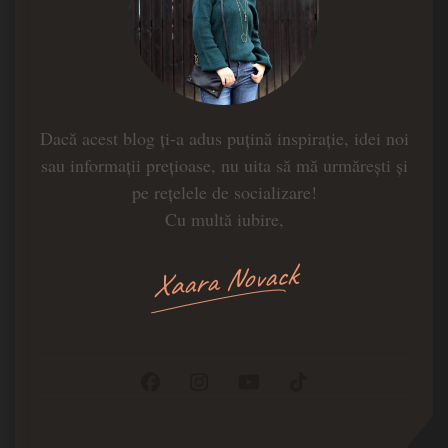
Dacă acest blog ți-a adus puțină inspirație, idei noi
sau informații prețioase, nu uita să mă urmărești și
pe rețelele de socializare!
Cu multă iubire,
Xaara Novack