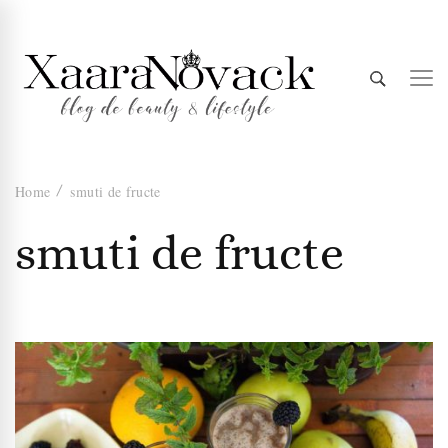
Xaara
blog de beauty & lifestyle
Home
smuti de fructe
Novack
smuti de fructe