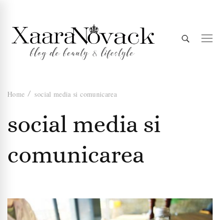
Xaara
blog de beauty & lifestyle
Home
social media si comunicarea
Novack
social media si
comunicarea