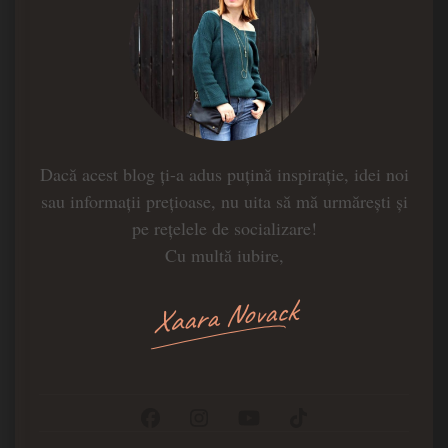
Dacă acest blog ți-a adus puțină inspirație, idei noi
sau informații prețioase, nu uita să mă urmărești și
pe rețelele de socializare!
Cu multă iubire,
Xaara Novack