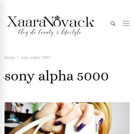
Xaara
blog de beauty & lifestyle
Home
sony alpha 5000
Novack
sony alpha 5000