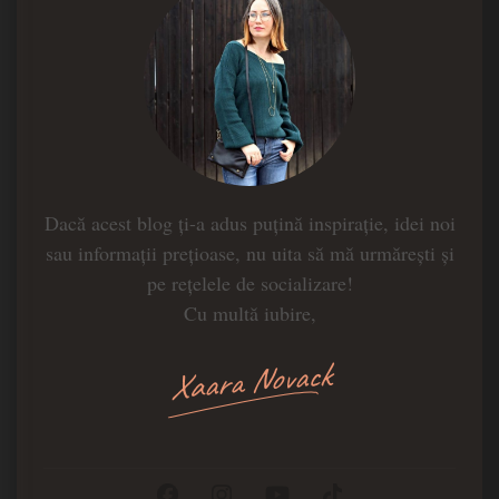
Dacă acest blog ți-a adus puțină inspirație, idei noi
sau informații prețioase, nu uita să mă urmărești și
pe rețelele de socializare!
Cu multă iubire,
Xaara Novack