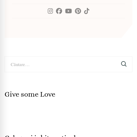
Caută
după:
Give some Love