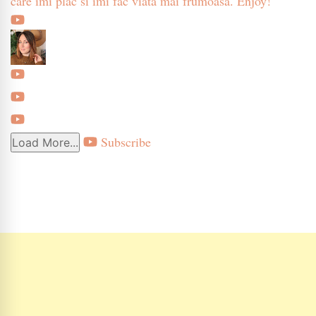
care imi plac si imi fac viata mai frumoasa. Enjoy!
Subscribe
Load More...