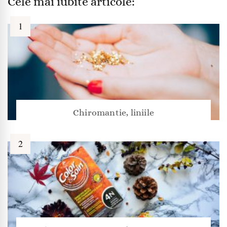
Cele mai iubite articole:
Chiromantie, liniile