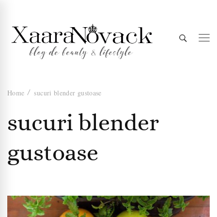
Xaara
blog de beauty & lifestyle
Home
sucuri blender gustoase
Novack
sucuri blender
gustoase