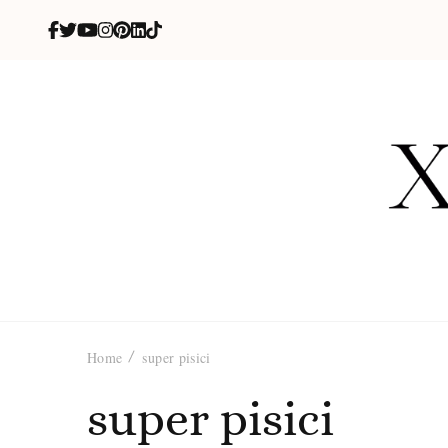
X
blog de be
Home
super pisici
super pisici