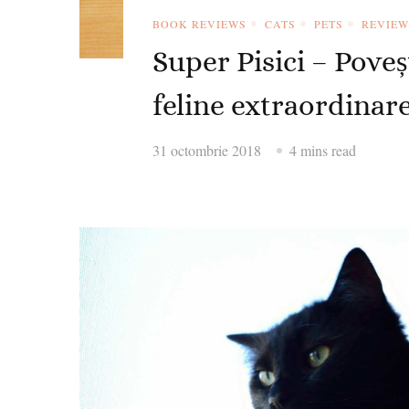
BOOK REVIEWS
CATS
PETS
REVIEW
Super Pisici – Poveș
feline extraordinar
31 octombrie 2018
4 mins read