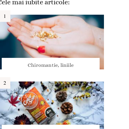
Cele mai iubite articole:
Chiromantie, liniile