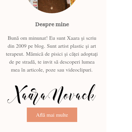
Despre mine
Bună om minunat! Eu sunt Xaara și scriu
din 2009 pe blog. Sunt artist plastic și art
terapeut. Mămică de pisici și căței adoptați
de pe stradă, te invit să descoperi lumea
mea în articole, poze sau videoclipuri.
Află mai multe