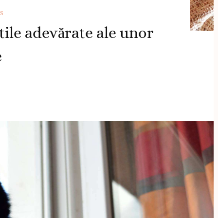
S
tile adevărate ale unor
e