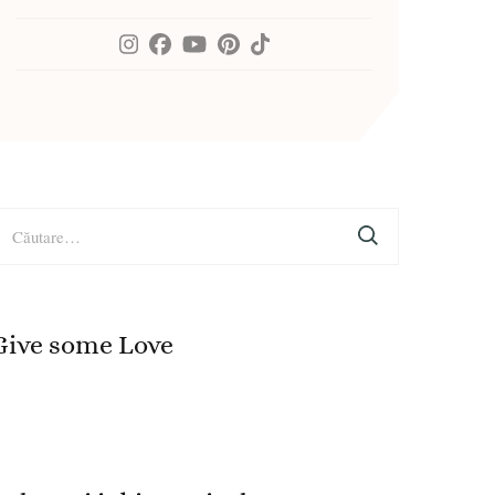
aută
upă:
Give some Love