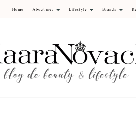
Home
About me:
Lifestyle
Brands
R
aara Nova
auty & lifestyle