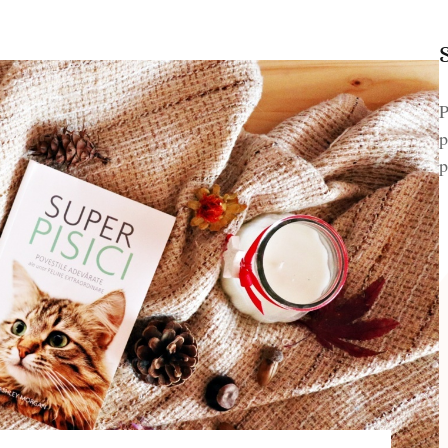
P
p
p