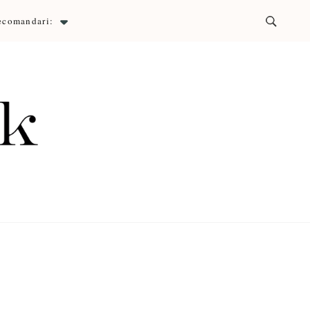
ecomandari:
ck