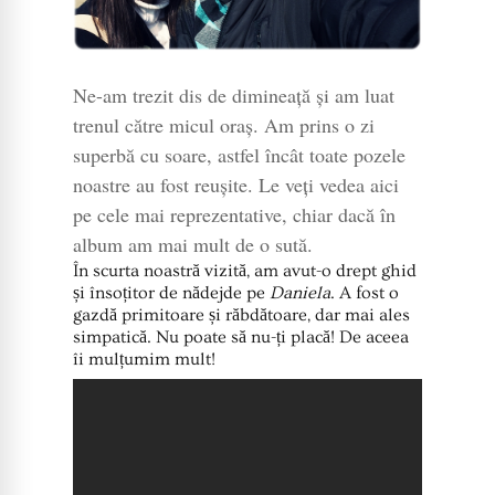
Ne-am trezit dis de dimineață și am luat
trenul către micul oraș. Am prins o zi
superbă cu soare, astfel încât toate pozele
noastre au fost reușite. Le veți vedea aici
pe cele mai reprezentative, chiar dacă în
album am mai mult de o sută.
În scurta noastră vizită, am avut-o drept ghid
și însoțitor de nădejde pe
Daniela
. A fost o
gazdă primitoare și răbdătoare, dar mai ales
simpatică. Nu poate să nu-ți placă! De aceea
îi mulțumim mult!