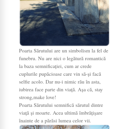
Poarta Sărutului are un simbolism la fel de
funebru. Nu are nici o legătură romantică
la baza semnificației, cum ar crede
cuplurile pupăcioase care vin să-și facă
selfie acolo. Dar nu-i nimic rău în asta,
iubirea face parte din viață. Așa că, stay
strong,make love!
Poarta Sărutului semnifică sărutul dintre
viață și moarte. Acea ultimă îmbrățișare
înainte de a părăsi lumea celor vii.