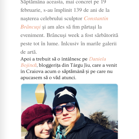
Săptămâna aceasta, mai concret pe 19
februarie, s-au împlinit 139 de ani de la
nașterea celebrului sculptor
Constantin
Brâncuși
și am ales să fim părtași la
eveniment. Brâncuși week a fost sărbătorită
peste tot în lume. Inlcusiv în marile galerii
de artă.
Apoi a trebuit să o întâlnesc pe
Daniela
Bojincă
, bloggerița din Târgu Jiu, care a venit
în Craiova acum o săptămână și pe care nu
apucasem să o văd atunci.