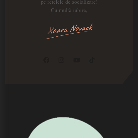
pe rețelele de socializare!
Cu multă iubire,
Xaara Novack