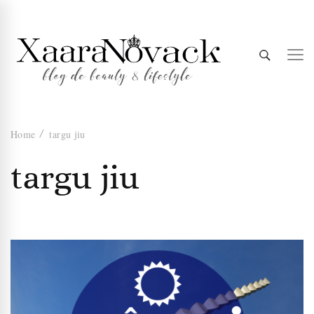
Xaara
blog de beauty & lifestyle
Home
targu jiu
Novack
targu jiu