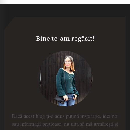
Bine te-am regăsit!
Dacă acest blog ți-a adus puțină inspirație, idei noi
sau informații prețioase, nu uita să mă urmărești și