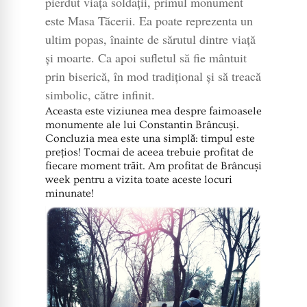
pierdut viața soldații, primul monument
este Masa Tăcerii. Ea poate reprezenta un
ultim popas, înainte de sărutul dintre viață
și moarte. Ca apoi sufletul să fie mântuit
prin biserică, în mod tradițional și să treacă
simbolic, către infinit.
Aceasta este viziunea mea despre faimoasele
monumente ale lui Constantin Brâncuși.
Concluzia mea este una simplă: timpul este
prețios! Tocmai de aceea trebuie profitat de
fiecare moment trăit. Am profitat de Brâncuși
week pentru a vizita toate aceste locuri
minunate!