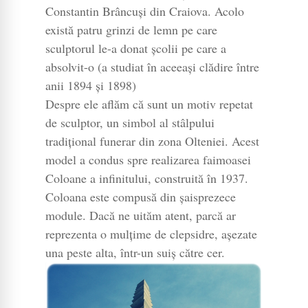
Constantin Brâncuși din Craiova. Acolo
există patru grinzi de lemn pe care
sculptorul le-a donat școlii pe care a
absolvit-o (a studiat în aceeași clădire între
anii 1894 și 1898)
Despre ele aflăm că sunt un motiv repetat
de sculptor, un simbol al stâlpului
tradițional funerar din zona Olteniei. Acest
model a condus spre realizarea faimoasei
Coloane a infinitului, construită în 1937.
Coloana este compusă din șaisprezece
module. Dacă ne uităm atent, parcă ar
reprezenta o mulțime de clepsidre, așezate
una peste alta, într-un suiș către cer.