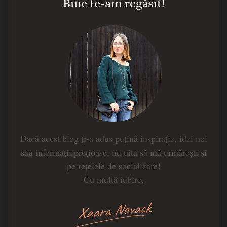
Bine te-am regăsit!
Dacă acest blog ți-a adus puțină inspirație, idei noi
sau informații prețioase, nu uita să mă urmărești și
pe rețelele de socializare!
Cu multă iubire,
Xaara Novack