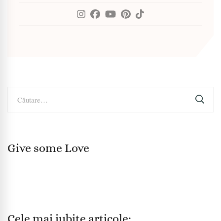
Caută
după:
Give some Love
Cele mai iubite articole: