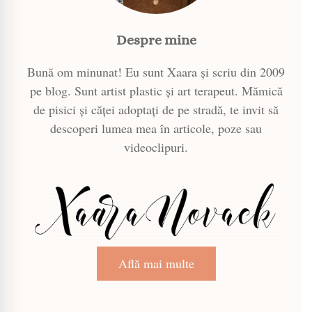
Despre mine
Bună om minunat! Eu sunt Xaara și scriu din 2009
pe blog. Sunt artist plastic și art terapeut. Mămică
de pisici și căței adoptați de pe stradă, te invit să
descoperi lumea mea în articole, poze sau
videoclipuri.
Află mai multe