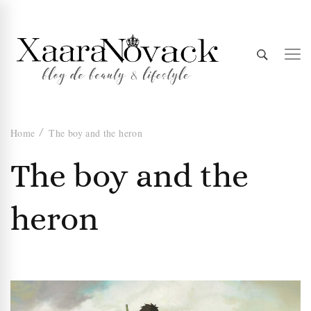
Xaara
blog de beauty & lifestyle
Home
The boy and the heron
Novack
The boy and the
heron