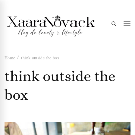
Xaara
blog de beauty & lifestyle
Home
think outside the box
Novack
think outside the
box