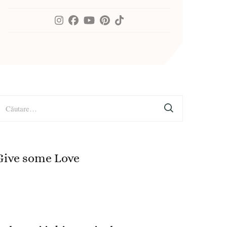
aută
upă:
Give some Love