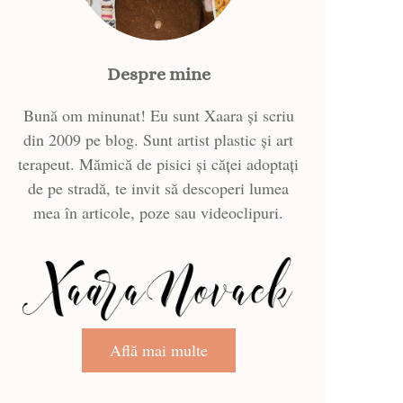
Despre mine
Bună om minunat! Eu sunt Xaara și scriu
din 2009 pe blog. Sunt artist plastic și art
terapeut. Mămică de pisici și căței adoptați
de pe stradă, te invit să descoperi lumea
mea în articole, poze sau videoclipuri.
Află mai multe