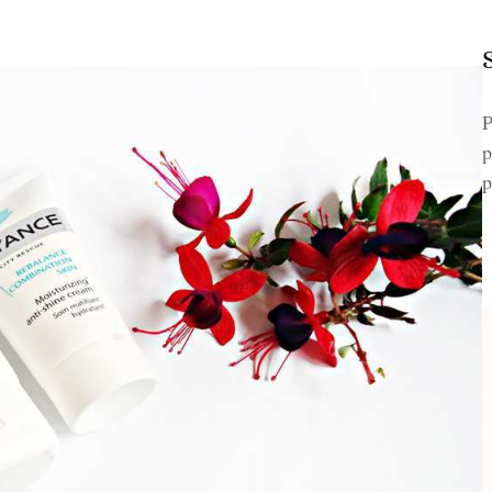
P
p
p