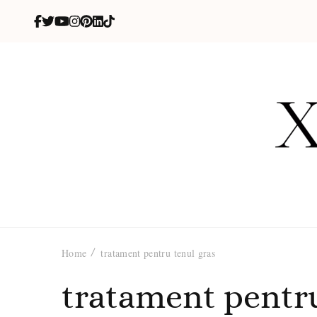
X
blog de be
Home
tratament pentru tenul gras
tratament pentru