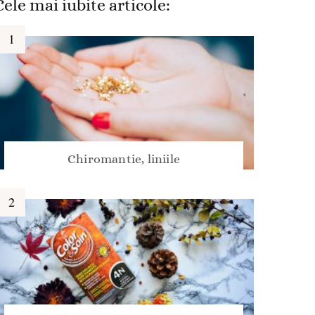
Cele mai iubite articole:
Chiromantie, liniile