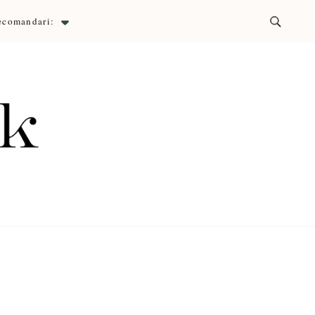
ecomandari:
ck