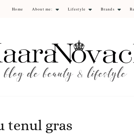
Home
About me:
Lifestyle
Brands
R
aara Nova
auty & lifestyle
 tenul gras