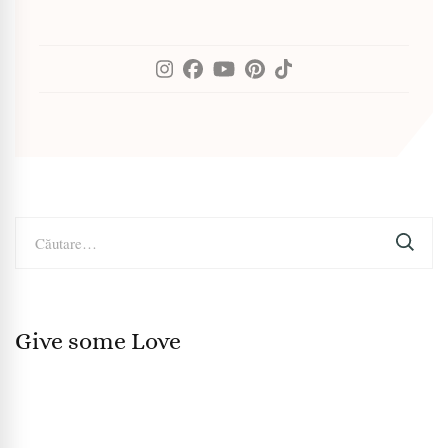
Caută
după:
Give some Love