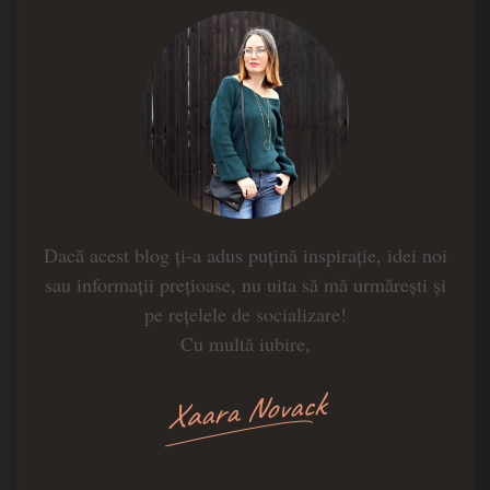
Dacă acest blog ți-a adus puțină inspirație, idei noi
sau informații prețioase, nu uita să mă urmărești și
pe rețelele de socializare!
Cu multă iubire,
Xaara Novack