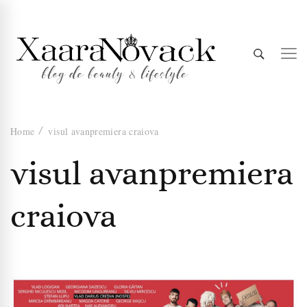
Xaara
blog de beauty & lifestyle
Home
visul avanpremiera craiova
Novack
visul avanpremiera
craiova