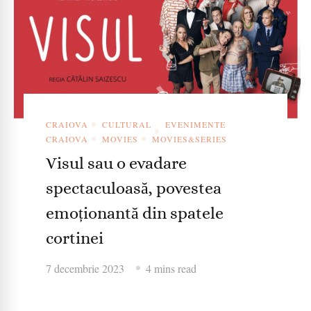
CRAIOVA
CULTURAL
EVENIMENTE
CRAIOVA
MOVIES
MOVIES&SERIES
Visul sau o evadare
spectaculoasă, povestea
emoționantă din spatele
cortinei
7 decembrie 2023
4 mins read