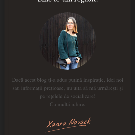
Dacă acest blog ți-a adus puțină inspirație, idei noi
sau informații prețioase, nu uita să mă urmărești și
pe rețelele de socializare!
Cu multă iubire,
Xaara Novack