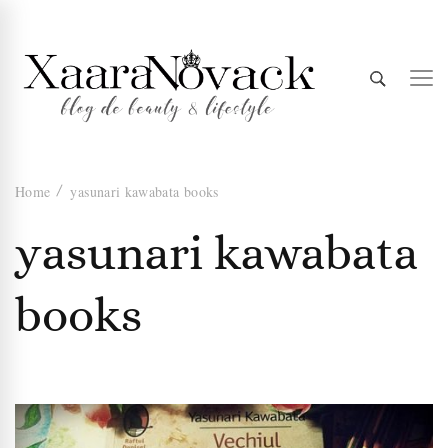
Xaara
blog de beauty & lifestyle
Home
yasunari kawabata books
Novack
yasunari kawabata
books