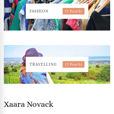
55 Post(s)
FASHION
12 Post(s)
TRAVELLING
Xaara Novack