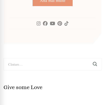
Află mai multe
Caută
după:
Give some Love