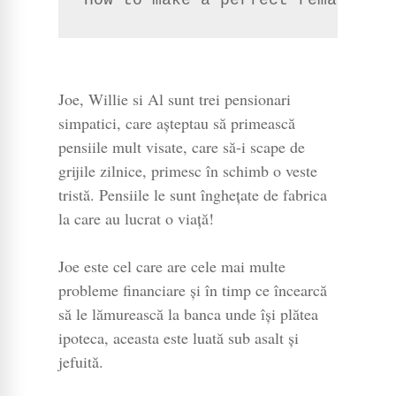
How to make a perfect remake
Joe, Willie si Al sunt trei pensionari
simpatici, care așteptau să primească
pensiile mult visate, care să-i scape de
grijile zilnice, primesc în schimb o veste
tristă. Pensiile le sunt înghețate de fabrica
la care au lucrat o viață!
Joe este cel care are cele mai multe
probleme financiare și în timp ce încearcă
să le lămurească la banca unde își plătea
ipoteca, aceasta este luată sub asalt și
jefuită.