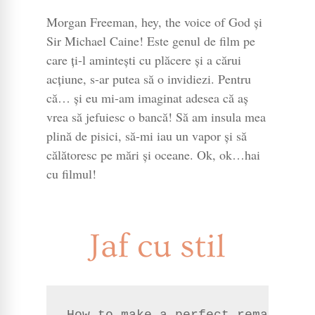
Morgan Freeman, hey, the voice of God și
Sir Michael Caine! Este genul de film pe
care ți-l amintești cu plăcere și a cărui
acțiune, s-ar putea să o invidiezi. Pentru
că… și eu mi-am imaginat adesea că aș
vrea să jefuiesc o bancă! Să am insula mea
plină de pisici, să-mi iau un vapor și să
călătoresc pe mări și oceane. Ok, ok…hai
cu filmul!
Jaf cu stil