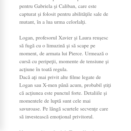
pentru Gabriela și Caliban, care este
capturat și folosit pentru abilitățile sale de
mutant, în a lua urma celorlalți.
Logan, profesorul Xavier și Laura reușesc
să fugă cu o limuzină și să scape pe
moment, de armata lui Pierce. Urmează o
cursă cu peripeții, momente de tensiune și
acțiune în toată regula.
Dacă ați mai privit alte filme legate de
Logan sau X-men până acum, probabil știți
că acțiunea este punctul forte. Detaliile și
momentele de luptă sunt cele mai
savuroase. Pe lângă scurtele secvențe care
să investească emoțional privitorul.