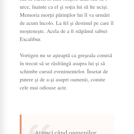
urce, înainte ca el și soția lui să fie uciși.
Memoria morții părinților lui îl va urmări
de acum încolo. La fel și destinul pe care îl
moștenește. Acela de a fi stăpânul sabiei
Excalibur.
Vortigen nu se așteaptă ca greșeala comisă
în trecut să se răsfrângă asupra lui și să
schimbe cursul evenimentelor. Însetat de
putere și de a-și asupri oamenii, comite
cele mai odioase acte.
Atunci când oamenilor