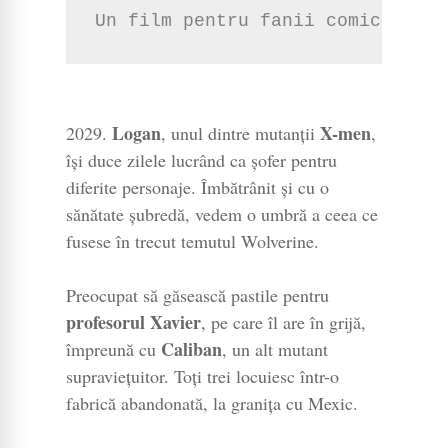
Un film pentru fanii comic books
Logan
X-men
2029.
, unul dintre mutanții
,
își duce zilele lucrând ca șofer pentru
diferite personaje. Îmbătrânit și cu o
sănătate șubredă, vedem o umbră a ceea ce
fusese în trecut temutul Wolverine.
Preocupat să găsească pastile pentru
profesorul Xavier
, pe care îl are în grijă,
Caliban
împreună cu
, un alt mutant
supraviețuitor. Toți trei locuiesc într-o
fabrică abandonată, la granița cu Mexic.