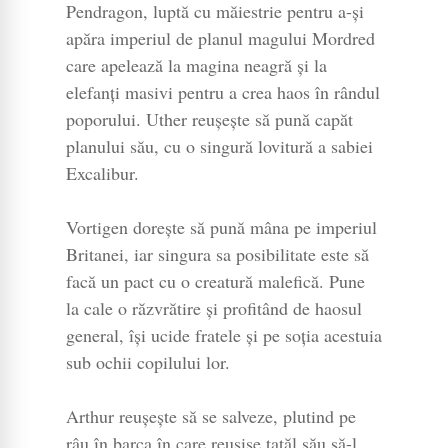
Pendragon, luptă cu măiestrie pentru a-și
apăra imperiul de planul magului Mordred
care apelează la magina neagră și la
elefanți masivi pentru a crea haos în rândul
poporului. Uther reușește să pună capăt
planului său, cu o singură lovitură a sabiei
Excalibur.
Vortigen dorește să pună mâna pe imperiul
Britanei, iar singura sa posibilitate este să
facă un pact cu o creatură malefică. Pune
la cale o răzvrătire și profitând de haosul
general, își ucide fratele și pe soția acestuia
sub ochii copilului lor.
Arthur reușește să se salveze, plutind pe
râu în barca în care reușise tatăl său să-l