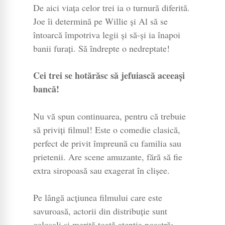
De aici viața celor trei ia o turnură diferită.
Joe îi determină pe Willie și Al să se
întoarcă împotriva legii și să-și ia înapoi
banii furați. Să îndrepte o nedreptate!
Cei trei se hotărăsc să jefuiască aceeași
bancă!
Nu vă spun continuarea, pentru că trebuie
să priviți filmul! Este o comedie clasică,
perfect de privit împreună cu familia sau
prietenii. Are scene amuzante, fără să fie
extra siropoasă sau exagerat în clișee.
Pe lângă acțiunea filmului care este
savuroasă, actorii din distribuție sunt
colosali și merită toată atenția noastră: