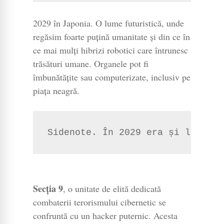
2029 în Japonia. O lume futuristică, unde
regăsim foarte puțină umanitate și din ce în
ce mai mulți hibrizi robotici care întrunesc
trăsături umane. Organele pot fi
îmbunătățite sau computerizate, inclusiv pe
piața neagră.
Sidenote. În 2029 era și la film
Secția 9
, o unitate de elită dedicată
combaterii terorismului cibernetic se
confruntă cu un hacker puternic. Acesta