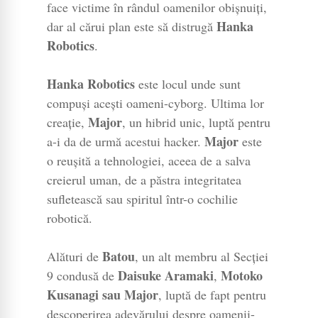
face victime în rândul oamenilor obișnuiți,
Hanka
dar al cărui plan este să distrugă
Robotics
.
Hanka Robotics
este locul unde sunt
compuși acești oameni-cyborg. Ultima lor
Major
creație,
, un hibrid unic, luptă pentru
Major
a-i da de urmă acestui hacker.
este
o reușită a tehnologiei, aceea de a salva
creierul uman, de a păstra integritatea
sufletească sau spiritul într-o cochilie
robotică.
Batou
Alături de
, un alt membru al Secției
Daisuke Aramaki
Motoko
9 condusă de
,
Kusanagi sau Major
, luptă de fapt pentru
descoperirea adevărului despre oamenii-