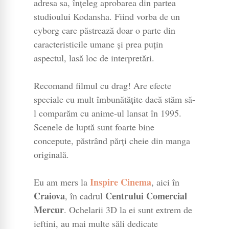
adresa sa, înțeleg aprobarea din partea
studioului Kodansha. Fiind vorba de un
cyborg care păstrează doar o parte din
caracteristicile umane și prea puțin
aspectul, lasă loc de interpretări.
Recomand filmul cu drag! Are efecte
speciale cu mult îmbunătățite dacă stăm să-
l comparăm cu anime-ul lansat în 1995.
Scenele de luptă sunt foarte bine
concepute, păstrând părți cheie din manga
originală.
Inspire Cinema
Eu am mers la
, aici în
Craiova
Centrului Comercial
, în cadrul
Mercur
. Ochelarii 3D la ei sunt extrem de
ieftini, au mai multe săli dedicate