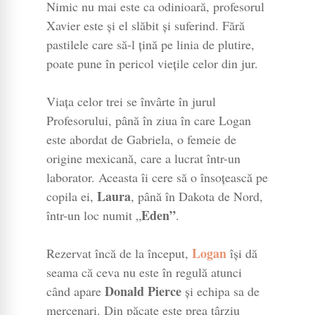
Nimic nu mai este ca odinioară, profesorul
Xavier este și el slăbit și suferind. Fără
pastilele care să-l țină pe linia de plutire,
poate pune în pericol viețile celor din jur.
Viața celor trei se învârte în jurul
Profesorului, până în ziua în care Logan
este abordat de Gabriela, o femeie de
origine mexicană, care a lucrat într-un
laborator. Aceasta îi cere să o însoțească pe
Laura
copila ei,
, până în Dakota de Nord,
Eden”
într-un loc numit „
.
Logan
Rezervat încă de la început,
își dă
seama că ceva nu este în regulă atunci
Donald Pierce
când apare
și echipa sa de
mercenari. Din păcate este prea târziu