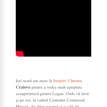
Inspire Cinema
Ieri seară am mers la
Craiova
pentru a vedea mult-așteptata
avanpremieră pentru Logan. Unde vă invit
și pe voi, în cadrul Centrului Comercial
Mercur. Au ditai ecranul și o sală de