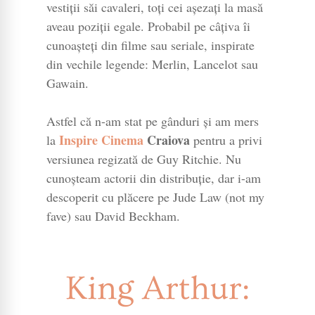
vestiții săi cavaleri, toți cei așezați la masă
aveau poziții egale. Probabil pe câțiva îi
cunoașteți din filme sau seriale, inspirate
din vechile legende: Merlin, Lancelot sau
Gawain.
Astfel că n-am stat pe gânduri și am mers
Inspire Cinema
Craiova
la
pentru a privi
versiunea regizată de Guy Ritchie. Nu
cunoșteam actorii din distribuție, dar i-am
descoperit cu plăcere pe Jude Law (not my
fave) sau David Beckham.
King Arthur: