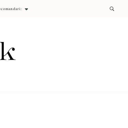
ecomandari:
ck