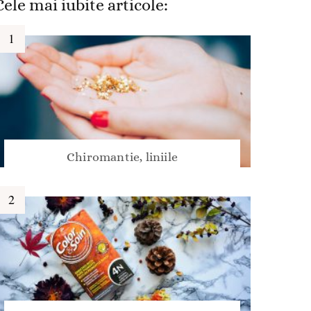
Cele mai iubite articole:
Chiromantie, liniile