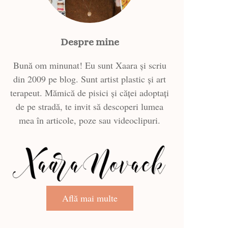
Despre mine
Bună om minunat! Eu sunt Xaara și scriu
din 2009 pe blog. Sunt artist plastic și art
terapeut. Mămică de pisici și căței adoptați
de pe stradă, te invit să descoperi lumea
mea în articole, poze sau videoclipuri.
Află mai multe