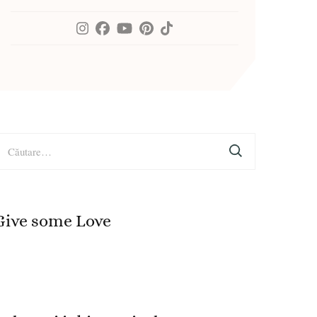
aută
upă:
Give some Love