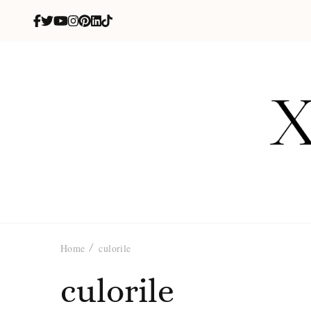
X
blog de be
Home
culorile
culorile