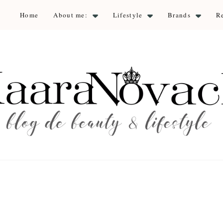
Home
About me:
Lifestyle
Brands
R
aara Nova
auty & lifestyle