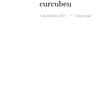
curcubeu
3 decembrie 2011
7 mins read