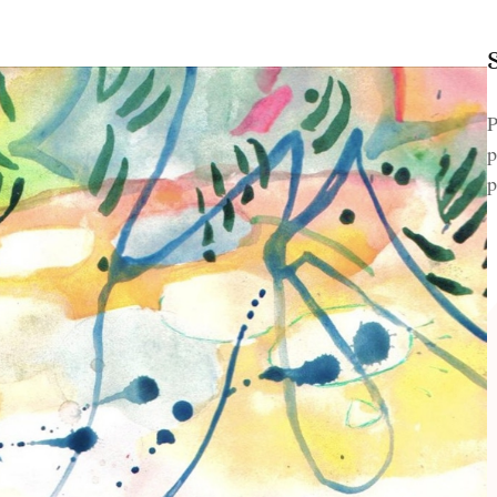
P
p
p