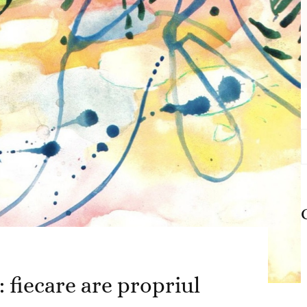
C
d
: fiecare are propriul