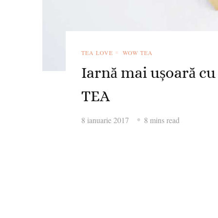
TEA LOVE
WOW TEA
Iarnă mai ușoară c
TEA
8 ianuarie 2017
8 mins read