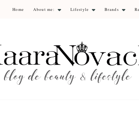
Home
About me:
Lifestyle
Brands
R
aara Nova
auty & lifestyle