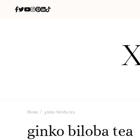
X
blog de be
Home
ginko biloba tea
ginko biloba tea