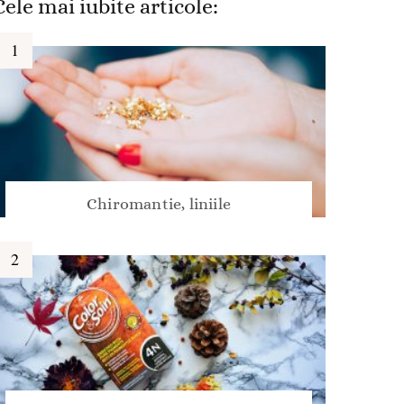
Cele mai iubite articole:
Chiromantie, liniile