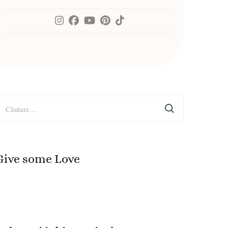
aută
upă:
Give some Love