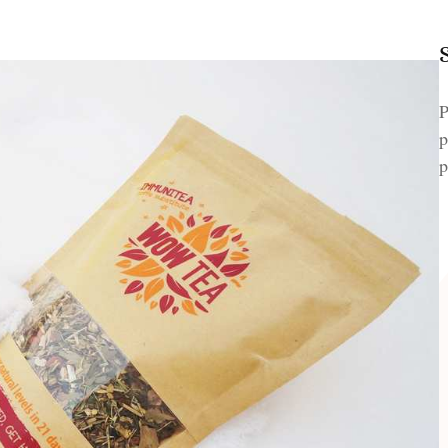
P
p
p