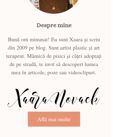
Despre mine
Bună om minunat! Eu sunt Xaara și scriu
din 2009 pe blog. Sunt artist plastic și art
terapeut. Mămică de pisici și căței adoptați
de pe stradă, te invit să descoperi lumea
mea în articole, poze sau videoclipuri.
Află mai multe