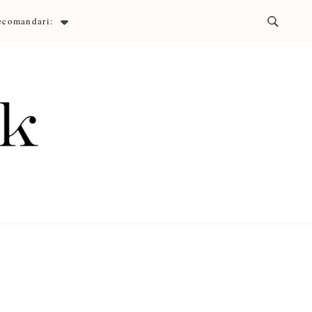
ecomandari:
ck