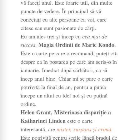
vă faceți unul. Este foarte util, din multe
puncte de vedere. În principal să vă
conectați cu alte persoane ca voi, care
citesc sau sunt pasionate de cărți.
Eu am ales trei și încep cu
cea mai de
Magia Ordinii de Marie Kondo
succes
.
.
Este o carte pe care o recomand, puteți citi
despre ea în postarea pe care am scris-o în
ianuarie. Imediat după sărbători, ca să
încep anul bine. Chiar mi se pare o carte
potrivită la final de an, pentru a putea
începe un altul cu idei noi și cu puțină
ordine.
Helen Grant, Misterioasa dispariție a
Katharinei Linden
este o carte
interesantă, are
mister, suspans și crimă
.
Este potrivită pentru serile lângă bradul de