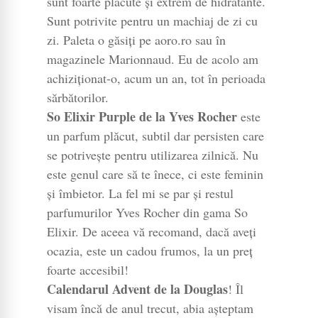
sunt foarte plăcute și extrem de hidratante.
Sunt potrivite pentru un machiaj de zi cu
zi. Paleta o găsiți pe aoro.ro sau în
magazinele Marionnaud. Eu de acolo am
achiziționat-o, acum un an, tot în perioada
sărbătorilor.
So Elixir Purple de la Yves Rocher
este
un parfum plăcut, subtil dar persisten care
se potrivește pentru utilizarea zilnică. Nu
este genul care să te înece, ci este feminin
și îmbietor. La fel mi se par și restul
parfumurilor Yves Rocher din gama So
Elixir. De aceea vă recomand, dacă aveți
ocazia, este un cadou frumos, la un preț
foarte accesibil!
Calendarul Advent de la Douglas
! Îl
visam încă de anul trecut, abia așteptam