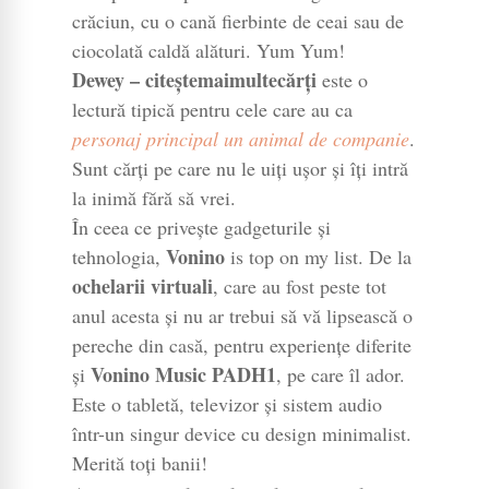
crăciun, cu o cană fierbinte de ceai sau de
ciocolată caldă alături. Yum Yum!
Dewey – citeștemaimultecărți
este o
lectură tipică pentru cele care au ca
personaj principal un animal de companie
.
Sunt cărți pe care nu le uiți ușor și îți intră
la inimă fără să vrei.
În ceea ce privește gadgeturile și
Vonino
tehnologia,
is top on my list. De la
ochelarii virtuali
, care au fost peste tot
anul acesta și nu ar trebui să vă lipsească o
pereche din casă, pentru experiențe diferite
Vonino Music PADH1
și
, pe care îl ador.
Este o tabletă, televizor și sistem audio
într-un singur device cu design minimalist.
Merită toți banii!