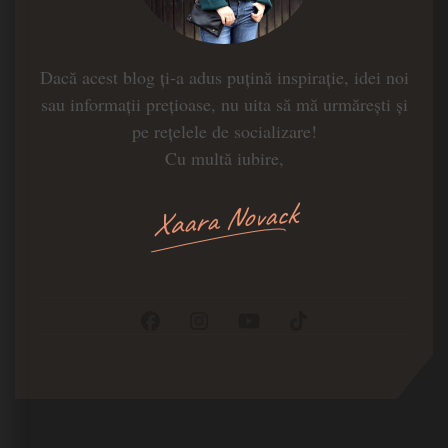
Dacă acest blog ți-a adus puțină inspirație, idei noi
sau informații prețioase, nu uita să mă urmărești și
pe rețelele de socializare!
Cu multă iubire,
Xaara Novack