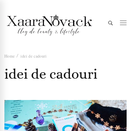
Xaara
blog de beauty & lifestyle
Home
idei de cadouri
Novack
idei de cadouri