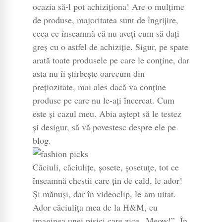
ocazia să-l pot achiziționa! Are o mulțime
de produse, majoritatea sunt de îngrijire,
ceea ce înseamnă că nu aveți cum să dați
greș cu o astfel de achiziție. Sigur, pe spate
arată toate produsele pe care le conține, dar
asta nu îi știrbește oarecum din
prețiozitate, mai ales dacă va conține
produse pe care nu le-ați încercat. Cum
este și cazul meu. Abia aștept să le testez
și desigur, să vă povestesc despre ele pe
blog.
Căciuli, căciulițe, șosete, șosetuțe, tot ce
înseamnă chestii care țin de cald, le ador!
Și mănuși, dar în videoclip, le-am uitat.
Ador căciulița mea de la H&M, cu
imaginea unei pisici care zice „Meow!”. În