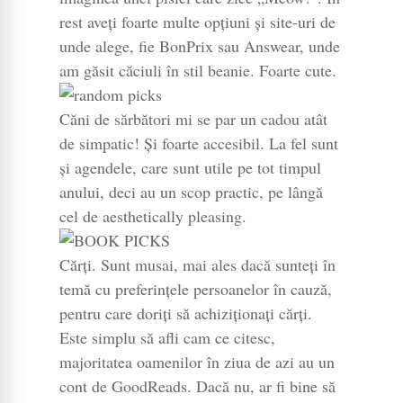
rest aveți foarte multe opțiuni și site-uri de
unde alege, fie BonPrix sau Answear, unde
am găsit căciuli în stil beanie. Foarte cute.
Căni de sărbători mi se par un cadou atât
de simpatic! Și foarte accesibil. La fel sunt
și agendele, care sunt utile pe tot timpul
anului, deci au un scop practic, pe lângă
cel de aesthetically pleasing.
Cărți. Sunt musai, mai ales dacă sunteți în
temă cu preferințele persoanelor în cauză,
pentru care doriți să achiziționați cărți.
Este simplu să afli cam ce citesc,
majoritatea oamenilor în ziua de azi au un
cont de GoodReads. Dacă nu, ar fi bine să