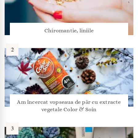
Chiromantie, liniile
Am încercat vopseaua de păr cu extracte
vegetale Color & Soin