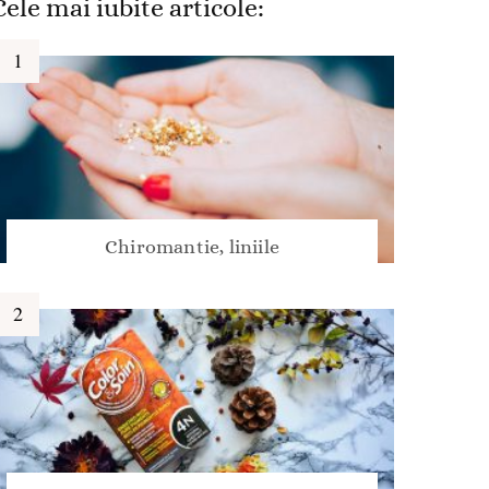
Cele mai iubite articole:
Chiromantie, liniile