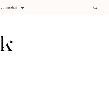
ecomandari:
ck