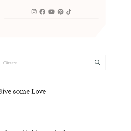
aută
upă:
Give some Love