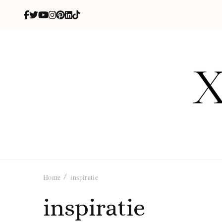
X
blog de be
Home
inspiratie
inspiratie