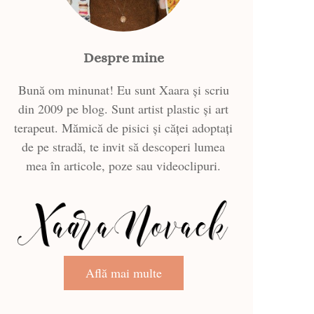
Despre mine
Bună om minunat! Eu sunt Xaara și scriu
din 2009 pe blog. Sunt artist plastic și art
terapeut. Mămică de pisici și căței adoptați
de pe stradă, te invit să descoperi lumea
mea în articole, poze sau videoclipuri.
Află mai multe