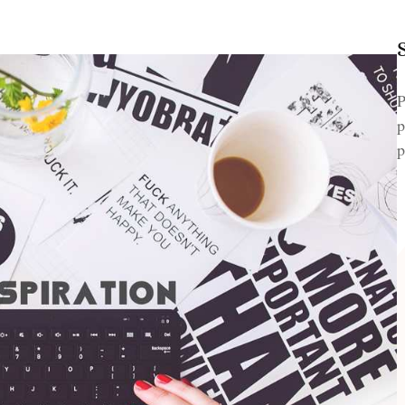
P
p
p