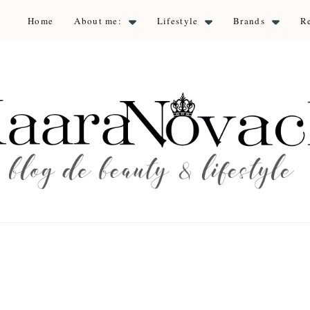
Home
About me:
Lifestyle
Brands
R
aara Nova
auty & lifestyle