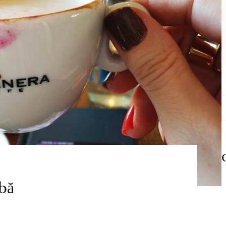
C
d
rbă