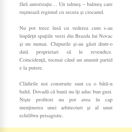
fără autorizație… Un talmeș – balmeș care
rușinează regimul cu secera și ciocanul.
Nu pot trece însă cu vederea cum s-au
împărțit spațiile verzi din Brazda lui Novac
și nu numai. Chipurile și-au găsit dintr-o
dată proprietari să le revendice.
Coincidență, tocmai când un anumit partid
e la putere.
Clădirile noi construite sunt ca o bâtă-n
baltă. Dovadă că banii nu îți aduc bun gust.
Niște profitori nu pot avea în cap
menținerea unei arhitecturi și al unui
echilibru peisagistic.