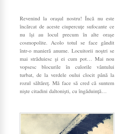
Revenind la orașul nostru! Încă nu este
încărcat de aceste ciupercuțe sufocante ce
nu își au locul precum în alte orașe
cosmopolite. Acolo totul se face gândit
într-o manieră anume. Locuitorii noștri se
mai străduiesc și ei cum pot… Mai nou
vopsesc blocurile în culorile vântului
turbat, de la verdele oului clocit până la
rozul săltăreț. Mă face să cred că suntem
niște citadini daltoniști, cu îngăduință…