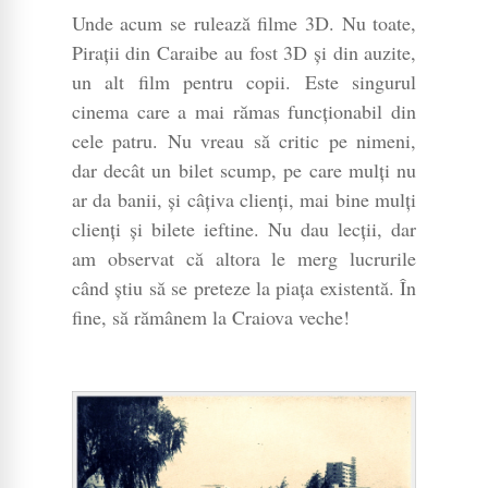
Unde acum se rulează filme 3D. Nu toate,
Pirații din Caraibe au fost 3D și din auzite,
un alt film pentru copii. Este singurul
cinema care a mai rămas funcționabil din
cele patru. Nu vreau să critic pe nimeni,
dar decât un bilet scump, pe care mulți nu
ar da banii, și câțiva clienți, mai bine mulți
clienți și bilete ieftine. Nu dau lecții, dar
am observat că altora le merg lucrurile
când știu să se preteze la piața existentă. În
fine, să rămânem la Craiova veche!