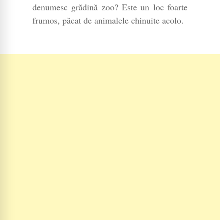
denumesc grădină zoo? Este un loc foarte
frumos, păcat de animalele chinuite acolo.