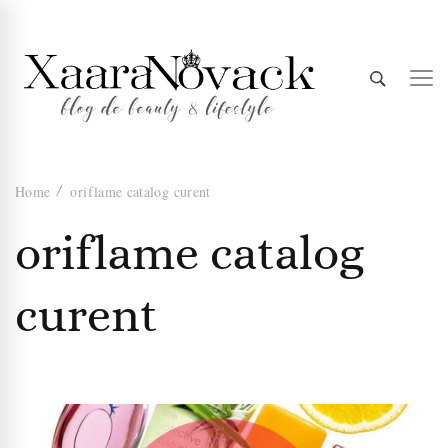
Xaara
blog de beauty & lifestyle
Home
oriflame catalog curent
Novack
oriflame catalog
curent