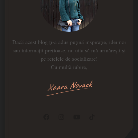
Dacă acest blog ți-a adus puțină inspirație, idei noi
sau informații prețioase, nu uita să mă urmărești și
pe rețelele de socializare!
Cu multă iubire,
Xaara Novack