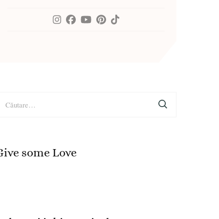
aută
upă:
Give some Love