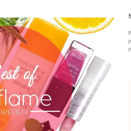
P
p
p