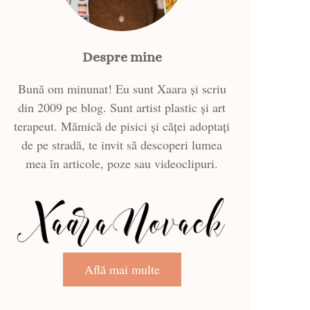
Despre mine
Bună om minunat! Eu sunt Xaara și scriu
din 2009 pe blog. Sunt artist plastic și art
terapeut. Mămică de pisici și căței adoptați
de pe stradă, te invit să descoperi lumea
mea în articole, poze sau videoclipuri.
Află mai multe