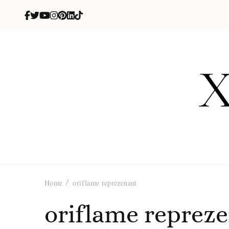
X
blog de be
Home
oriflame reprezenant
oriflame reprez