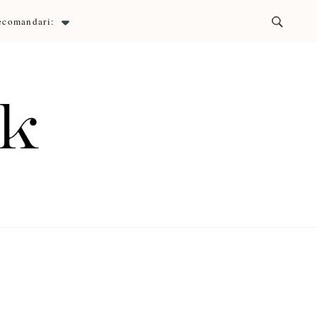
ecomandari:
ck