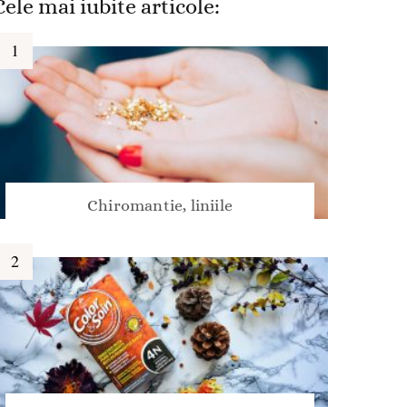
Cele mai iubite articole:
Chiromantie, liniile