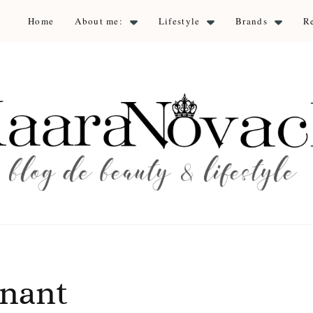
Home
About me:
Lifestyle
Brands
R
aara Nova
auty & lifestyle
enant