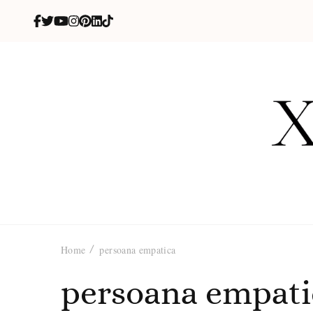
X
blog de be
Home
persoana empatica
persoana empati