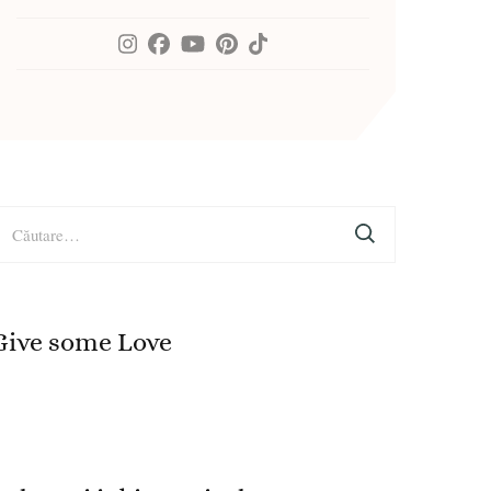
aută
upă:
Give some Love