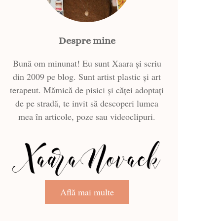
Despre mine
Bună om minunat! Eu sunt Xaara și scriu
din 2009 pe blog. Sunt artist plastic și art
terapeut. Mămică de pisici și căței adoptați
de pe stradă, te invit să descoperi lumea
mea în articole, poze sau videoclipuri.
Află mai multe