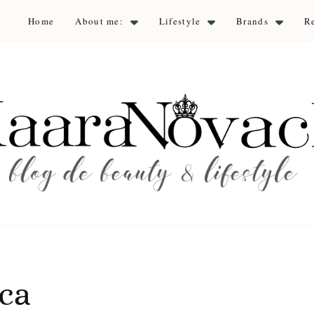
Home
About me:
Lifestyle
Brands
R
aara Nova
auty & lifestyle
ca