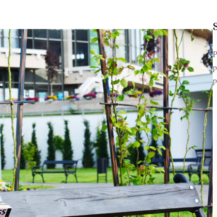
P
p
p