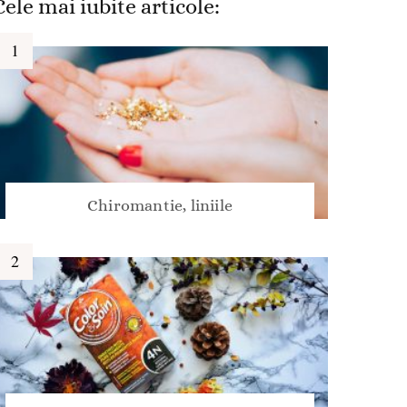
Cele mai iubite articole:
Chiromantie, liniile