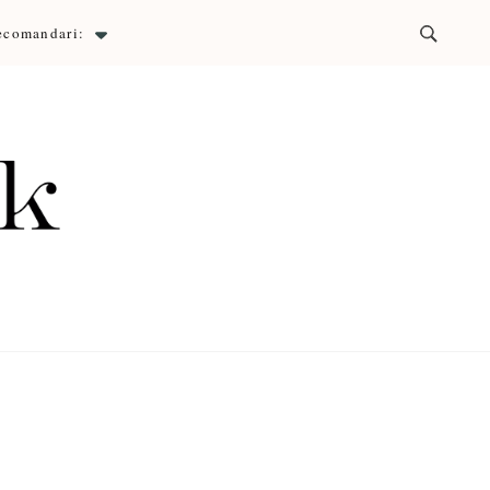
ecomandari:
ck