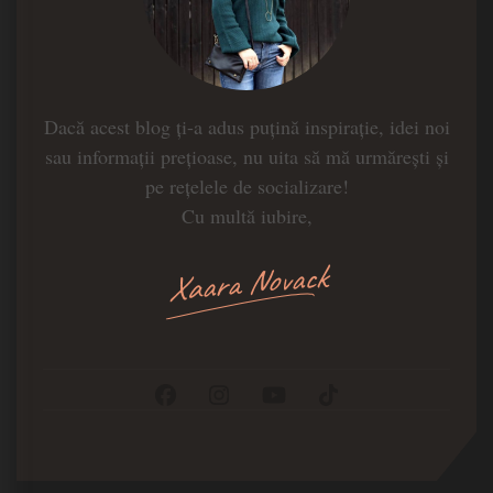
Dacă acest blog ți-a adus puțină inspirație, idei noi
sau informații prețioase, nu uita să mă urmărești și
pe rețelele de socializare!
Cu multă iubire,
Xaara Novack