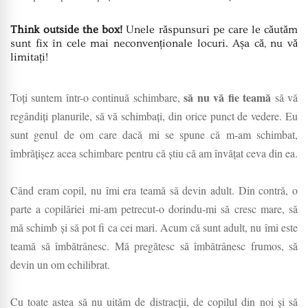
Think outside the box!
Unele răspunsuri pe care le căutăm
sunt fix în cele mai neconvenționale locuri. Așa că, nu vă
limitați!
să nu vă fie teamă
Toți suntem într-o continuă schimbare,
să vă
regândiți planurile, să vă schimbați, din orice punct de vedere. Eu
sunt genul de om care dacă mi se spune că m-am schimbat,
îmbrățișez acea schimbare pentru că știu că am învățat ceva din ea.
Când eram copil, nu îmi era teamă să devin adult. Din contră, o
parte a copilăriei mi-am petrecut-o dorindu-mi să cresc mare, să
mă schimb și să pot fi ca cei mari. Acum că sunt adult, nu îmi este
teamă să îmbătrânesc. Mă pregătesc să îmbătrânesc frumos, să
devin un om echilibrat.
Cu toate astea să nu uităm de distracții, de copilul din noi și să