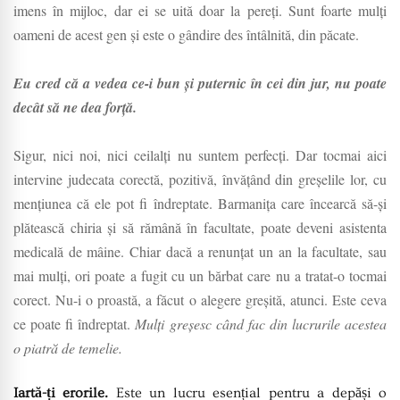
imens în mijloc, dar ei se uită doar la pereți. Sunt foarte mulți
oameni de acest gen și este o gândire des întâlnită, din păcate.
Eu cred că a vedea ce-i bun și puternic în cei din jur, nu poate
decât să ne dea forță.
Sigur, nici noi, nici ceilalți nu suntem perfecți. Dar tocmai aici
intervine judecata corectă, pozitivă, învățând din greșelile lor, cu
mențiunea că ele pot fi îndreptate. Barmanița care încearcă să-și
plătească chiria și să rămână în facultate, poate deveni asistenta
medicală de mâine. Chiar dacă a renunțat un an la facultate, sau
mai mulți, ori poate a fugit cu un bărbat care nu a tratat-o tocmai
corect. Nu-i o proastă, a făcut o alegere greșită, atunci. Este ceva
ce poate fi îndreptat.
Mulți greșesc când fac din lucrurile acestea
o piatră de temelie.
Iartă-ți erorile.
Este un lucru esențial pentru a depăși o