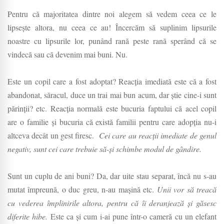
Pentru că majoritatea dintre noi alegem să vedem ceea ce le
lipsește altora, nu ceea ce au! Încercăm să suplinim lipsurile
noastre cu lipsurile lor, punând rană peste rană sperând că se
vindecă sau că devenim mai buni. Nu.
Este un copil care a fost adoptat? Reacția imediată este că a fost
abandonat, săracul, duce un trai mai bun acum, dar știe cine-i sunt
părinții? etc. Reacția normală este bucuria faptului că acel copil
are o familie și bucuria că există familii pentru care adopția nu-i
altceva decât un gest firesc.
Cei care au reacții imediate de genul
negativ, sunt cei care trebuie să-și schimbe modul de gândire.
Sunt un cuplu de ani buni? Da, dar uite stau separat, încă nu s-au
mutat împreună, o duc greu, n-au mașină etc.
Unii vor să treacă
cu vederea împlinirile altora, pentru că îi deranjează și găsesc
diferite hibe.
Este ca și cum i-ai pune într-o cameră cu un elefant