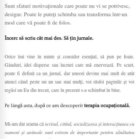
Sunt sfaturi motivaționale care poate nu vi se potrivesc,
desigur. Poate le puteți schimba sau transforma într-un
mod care vă poate fi de folos.
Încerc să scriu cât mai des. Să țin jurnale.
O
rice îmi vine în minte și consider esențial, să pun pe foaie.
Gânduri, idei disperse sau lucruri care mă enervează. Pe scurt,
poate fi definit ca un jurnal, dar uneori devine mai mult de atât
atunci când peste un an sau mai mulți, voi răsfoi paginile și voi
regăsi un Eu din trecut, care în prezent s-a schimbat în bine.
Pe lângă asta, după ce am descoperit
terapia ocupațională.
Mi-am dat seama că s
crisul, cititul, socializarea și interacțiunea cu
oameni și animale sunt extrem de importante pentru sănătatea