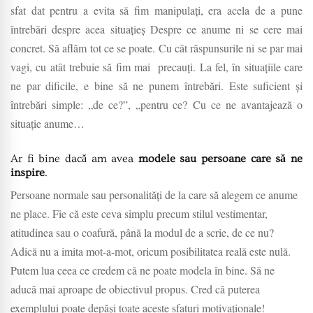
sfat dat pentru a evita să fim manipulați, era acela de a pune
întrebări despre acea situațieș Despre ce anume ni se cere mai
concret. Să aflăm tot ce se poate. Cu cât răspunsurile ni se par mai
vagi, cu atât trebuie să fim mai precauți. La fel, în situațiile care
ne par dificile, e bine să ne punem întrebări. Este suficient și
întrebări simple: „de ce?”, „pentru ce?
Cu ce ne avantajează o
situație anume…
Ar fi bine dacă am avea
modele sau persoane care să ne
inspire
.
Persoane normale sau personalități de la care să alegem ce anume
ne place. Fie că este ceva simplu precum stilul vestimentar,
atitudinea sau o coafură, până la modul de a scrie, de ce nu?
Adică nu a imita mot-a-mot, oricum posibilitatea reală este nulă.
Putem lua ceea ce credem că ne poate modela în bine. Să ne
aducă mai aproape de obiectivul propus. Cred că puterea
exemplului poate depăși toate aceste sfaturi motivaționale!