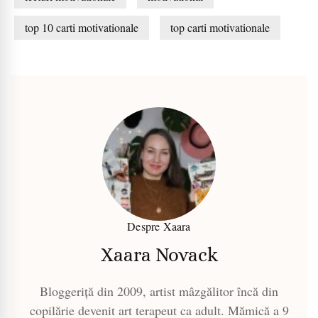
top 10 carti motivationale
top carti motivationale
Despre Xaara
Xaara Novack
Bloggeriță din 2009, artist mâzgălitor încă din
copilărie devenit art terapeut ca adult. Mămică a 9