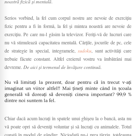
noastră fizică și mentală
.
Serios vorbind, la fel cum corpul nostru are nevoie de exercițiu
fizic pentru a fi în formă, la fel și mintea noastră are nevoie de
exercițiu. Pe care nu-l găsim la televizor. Feriți-vă de lucruri care
nu vă stimulează capacitatea mentală. Cărțile, jocurile de pc, cele
de strategie în special, integramele,
sudoku
, sunt activități care
trebuie făcute constant. Altfel creierul vostru va îmbătrâni mai
devreme.
De aici și termenul de învățare continuă.
Nu vă limit
ați la prezent, doar pentru că în trecut v-ați
imaginat un viitor altfel!! Mai țineți minte când în școala
generală vă doreați să deveniți cineva important? 99,9 %
dintre noi suntem la fel.
Chiar dacă acum lucrați în spatele unui ghișeu la o bancă, asta nu
vă poate opri să deveniți voluntar și să lucrați cu animalele. Totul
constă în modul de gândire. Niciodată nu-i prea târziu, totdeauna