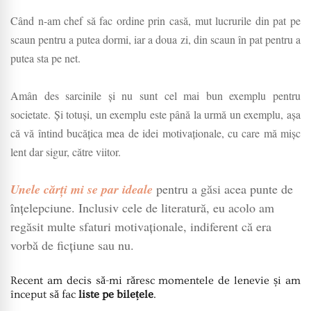
Când n-am chef să fac ordine prin casă, mut lucrurile din pat pe
scaun pentru a putea dormi, iar a doua zi, din scaun în pat pentru a
putea sta pe net.
Amân des sarcinile și nu sunt cel mai bun exemplu pentru
societate. Și totuși, un exemplu este până la urmă un exemplu, așa
că vă întind bucățica mea de idei motivaționale, cu care mă mișc
lent dar sigur, către viitor.
Unele cărți mi se par ideale
pentru a găsi acea punte de
înțelepciune. Inclusiv cele de literatură, eu acolo am
regăsit multe sfaturi motivaționale, indiferent că era
vorbă de ficțiune sau nu.
Recent am decis să-mi răresc momentele de lenevie și am
început să fac
liste pe bilețele
.