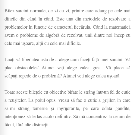
Bifez sarcini normale, de zi cu zi, printre care adaug pe cele mai
dificile din când în când. Este una din metodele de rezolvare a
problemelor în funcție de caracterul fiecăruia. Când la matematică
avem o probleme de algebră de rezolvat, unii dintre noi încep cu
cele mai ușoare, alții cu cele mai dificile.
Luați-vă libertatea asta de a alege cum faceți față unei sarcini. Vă
plac obstacolele? Atunci veți alege calea grea…Vă place să
scăpați repede de o problemă? Atunci veți alege calea ușoară.
Toate aceste bilețele cu obiective bifate le strâng într-un fel de cutie
a reușitelor. La polul opus, vreau să fac o cutie a grijilor, în care
să-mi strâng temerile și îngrijorările, pe care odată gândite,
intenționez să le las acolo definitiv. Să mă concentrez la ce am de
făcut, fără alte distracții.