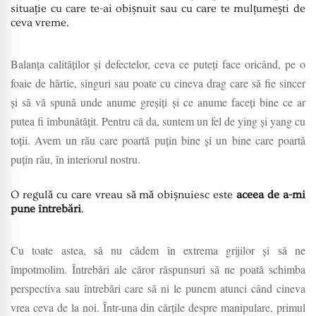
situație cu care te-ai obișnuit sau cu care te mulțumești de
ceva vreme.
Balanța calităților și defectelor, ceva ce puteți face oricând, pe o
foaie de hârtie, singuri sau poate cu cineva drag care să fie sincer
și să vă spună unde anume greșiți și ce anume faceți bine ce ar
putea fi îmbunătățit. Pentru că da, suntem un fel de ying și yang cu
toții. Avem un rău care poartă puțin bine și un bine care poartă
puțin rău, în interiorul nostru.
O regulă cu care vreau să mă obișnuiesc este
aceea de a-mi
pune întrebări
.
Cu toate astea, să nu cădem în extrema grijilor și să ne
împotmolim. Întrebări ale căror răspunsuri să ne poată schimba
perspectiva sau întrebări care să ni le punem atunci când cineva
vrea ceva de la noi. Într-una din cărțile despre manipulare, primul