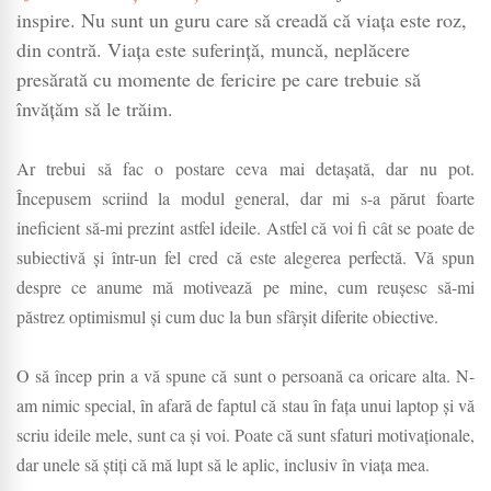
idei
inspire. Nu sunt un guru care să creadă că viața este roz,
care
din contră. Viața este suferință, muncă, neplăcere
să
presărată cu momente de fericire pe care trebuie să
te
învățăm să le trăim.
ajute
sau
Ar trebui să fac o postare ceva mai detașată, dar nu pot.
să
Începusem scriind la modul general, dar mi s-a părut foarte
te
inspire
ineficient să-mi prezint astfel ideile. Astfel că voi fi cât se poate de
subiectivă și într-un fel cred că este alegerea perfectă. Vă spun
despre ce anume mă motivează pe mine, cum reușesc să-mi
păstrez optimismul și cum duc la bun sfârșit diferite obiective.
O să încep prin a vă spune că sunt o persoană ca oricare alta. N-
am nimic special, în afară de faptul că stau în fața unui laptop și vă
scriu ideile mele, sunt ca și voi. Poate că sunt sfaturi motivaționale,
dar unele să știți că mă lupt să le aplic, inclusiv în viața mea.