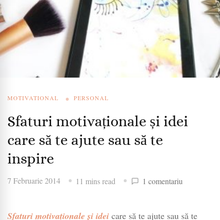
MOTIVATIONAL
PERSONAL
Sfaturi motivaționale și idei
care să te ajute sau să te
inspire
la
7 Februarie 2014
11 mins read
1 comentariu
Sfaturi
motivaționa
Sfaturi motivaționale și idei
care să te ajute sau să te
și