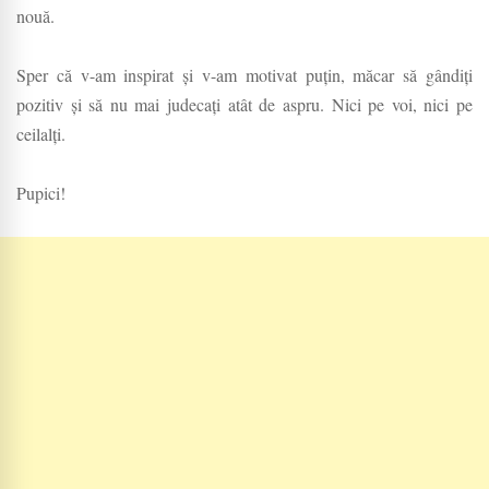
nouă.
Sper că v-am inspirat și v-am motivat puțin, măcar să gândiți
pozitiv și să nu mai judecați atât de aspru. Nici pe voi, nici pe
ceilalți.
Pupici!