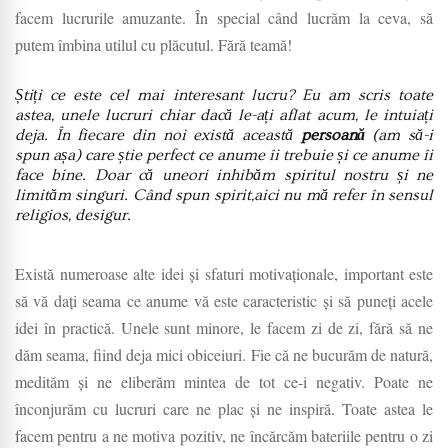
facem lucrurile amuzante. În special când lucrăm la ceva, să
putem îmbina utilul cu plăcutul. Fără teamă!
Știți ce este cel mai interesant lucru? Eu am scris toate
astea, unele lucruri chiar dacă le-ați aflat acum, le intuiați
deja. În fiecare din noi există această
persoană
(am să-i
spun așa) care știe perfect ce anume îi trebuie și ce anume îi
face bine. Doar că uneori inhibăm spiritul nostru și ne
limităm singuri. Când spun spirit,aici nu mă refer în sensul
religios, desigur.
Există numeroase alte idei și sfaturi motivaționale, important este
să vă dați seama ce anume vă este caracteristic și să puneți acele
idei în practică. Unele sunt minore, le facem zi de zi, fără să ne
dăm seama, fiind deja mici obiceiuri. Fie că ne bucurăm de natură,
medităm și ne eliberăm mintea de tot ce-i negativ. Poate ne
înconjurăm cu lucruri care ne plac și ne inspiră. Toate astea le
facem pentru a ne motiva pozitiv, ne încărcăm bateriile pentru o zi