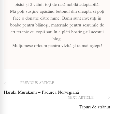
pisici și 2 câini, toți de rasă nobilă adoptabilă.
Mă poți susține apăsând butonul din dreapta și poți
face o donație către mine. Banii sunt investiți în
boabe pentru blănoși, materiale pentru sesiunile de
art terapie cu copii sau în a plăti hosting-ul acestui
blog.
Mulțumesc oricum pentru vizită și te mai aștept!
PREVIOUS ARTICLE
Post
Haruki Murakami – Pădurea Norvegiană
Navigation
NEXT ARTICLE
Tipuri de strănut