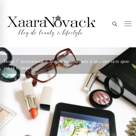
Xaara
blog de beauty & lifestyle
Home
motivational
Sfaturi motivaționale și idei care să te ajute
sau să te inspire
Novack