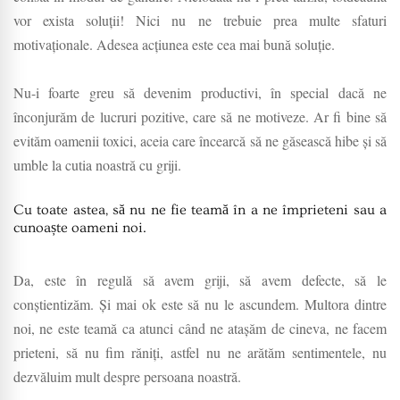
vor exista soluții! Nici nu ne trebuie prea multe sfaturi
motivaționale. Adesea acțiunea este cea mai bună soluție.
Nu-i foarte greu să devenim productivi, în special dacă ne
înconjurăm de lucruri pozitive, care să ne motiveze. Ar fi bine să
evităm oamenii toxici, aceia care încearcă să ne găsească hibe și să
umble la cutia noastră cu griji.
Cu toate astea, să nu ne fie teamă în a ne împrieteni sau a
cunoaște oameni noi.
Da, este în regulă să avem griji, să avem defecte, să le
conștientizăm. Și mai ok este să nu le ascundem. Multora dintre
noi, ne este teamă ca atunci când ne atașăm de cineva, ne facem
prieteni, să nu fim răniți, astfel nu ne arătăm sentimentele, nu
dezvăluim mult despre persoana noastră.