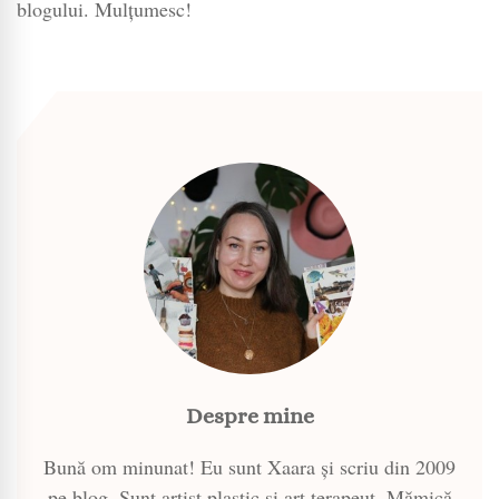
blogului. Mulțumesc!
Despre mine
Bună om minunat! Eu sunt Xaara și scriu din 2009
pe blog. Sunt artist plastic și art terapeut. Mămică