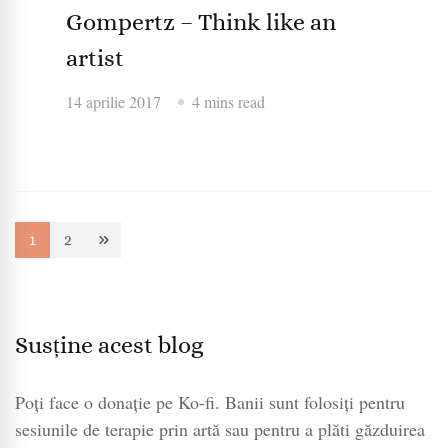
Gompertz – Think like an
artist
14 aprilie 2017
4 mins read
Paginație
1
2
Page
Page
articole
Susține acest blog
Poți face o donație pe Ko-fi. Banii sunt folosiți pentru
sesiunile de terapie prin artă sau pentru a plăti găzduirea