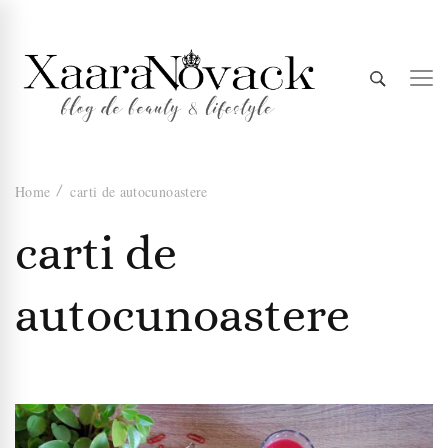
Xaara
blog de beauty & lifestyle
Home
carti de autocunoastere
Novack
carti de
autocunoastere