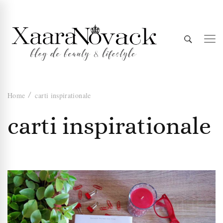
Xaara
blog de beauty & lifestyle
Home
carti inspirationale
Novack
carti inspirationale