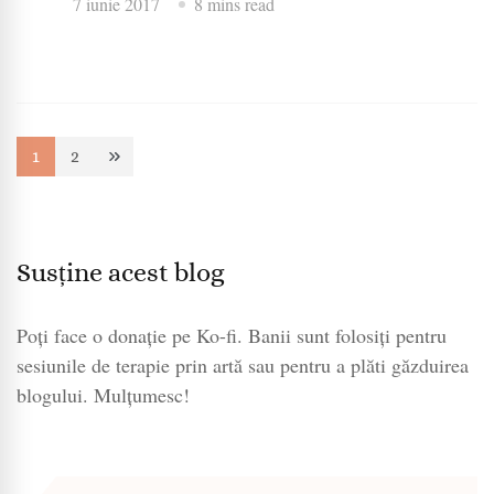
7 iunie 2017
8 mins read
Paginație
1
2
Page
Page
articole
Susține acest blog
Poți face o donație pe Ko-fi. Banii sunt folosiți pentru
sesiunile de terapie prin artă sau pentru a plăti găzduirea
blogului. Mulțumesc!