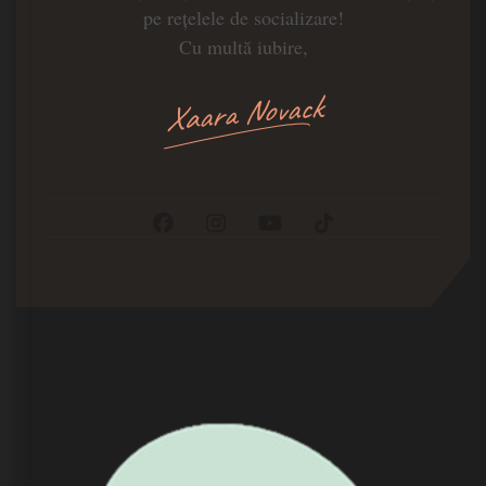
pe rețelele de socializare!
Cu multă iubire,
Xaara Novack