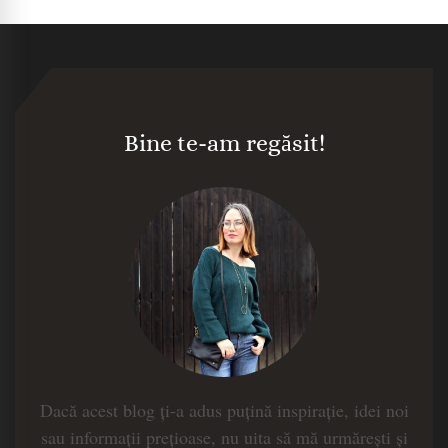
Bine te-am regăsit!
Dacă acest blog ți-a adus puțină inspirație, idei noi
sau informații prețioase, nu uita să mă urmărești și