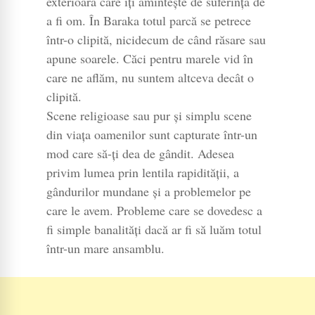
exterioară care îţi aminteşte de suferinţa de
a fi om. În Baraka totul parcă se petrece
într-o clipită, nicidecum de când răsare sau
apune soarele. Căci pentru marele vid în
care ne aflăm, nu suntem altceva decât o
clipită.
Scene religioase sau pur și simplu scene
din viața oamenilor sunt capturate într-un
mod care să-ți dea de gândit. Adesea
privim lumea prin lentila rapidității, a
gândurilor mundane și a problemelor pe
care le avem. Probleme care se dovedesc a
fi simple banalități dacă ar fi să luăm totul
într-un mare ansamblu.