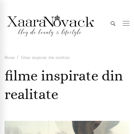
Xaara
blog de beauty & lifestyle
Home
filme inspirate din realitate
Novack
filme inspirate din
realitate