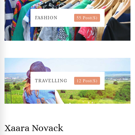
55 Post(s)
FASHION
12 Post(s)
TRAVELLING
Xaara Novack