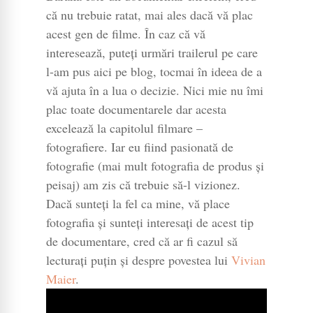
că nu trebuie ratat, mai ales dacă vă plac
acest gen de filme. În caz că vă
interesează, puteți urmări trailerul pe care
l-am pus aici pe blog, tocmai în ideea de a
vă ajuta în a lua o decizie. Nici mie nu îmi
plac toate documentarele dar acesta
excelează la capitolul filmare –
fotografiere. Iar eu fiind pasionată de
fotografie (mai mult fotografia de produs și
peisaj) am zis că trebuie să-l vizionez.
Dacă sunteți la fel ca mine, vă place
fotografia și sunteți interesați de acest tip
de documentare, cred că ar fi cazul să
lecturați puțin și despre povestea lui
Vivian
Maier
.