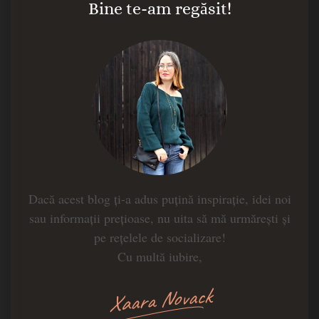
Bine te-am regăsit!
Dacă acest blog ți-a adus puțină inspirație, idei noi
sau informații prețioase, nu uita să mă urmărești și
pe rețelele de socializare!
Cu multă iubire,
Xaara Novack