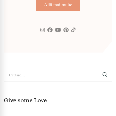
Află mai multe
Caută
după:
Give some Love