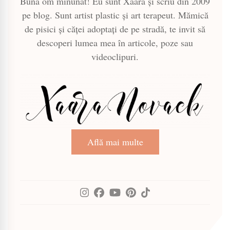
Bună om minunat! Eu sunt Xaara și scriu din 2009
pe blog. Sunt artist plastic și art terapeut. Mămică
de pisici și căței adoptați de pe stradă, te invit să
descoperi lumea mea în articole, poze sau
videoclipuri.
Află mai multe