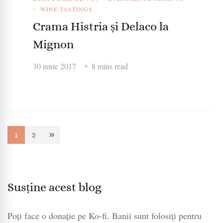
WINE TASTINGS
Crama Histria și Delaco la
Mignon
30 iunie 2017
8 mins read
Paginație
1
2
Page
Page
articole
Susține acest blog
Poți face o donație pe Ko-fi. Banii sunt folosiți pentru