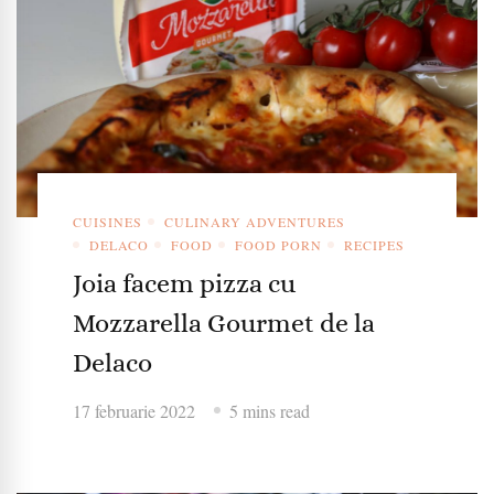
CUISINES
CULINARY ADVENTURES
DELACO
FOOD
FOOD PORN
RECIPES
Joia facem pizza cu
Mozzarella Gourmet de la
Delaco
17 februarie 2022
5 mins read