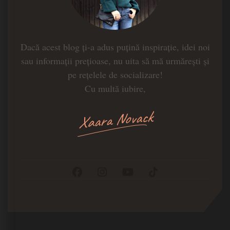
Dacă acest blog ți-a adus puțină inspirație, idei noi
sau informații prețioase, nu uita să mă urmărești și
pe rețelele de socializare!
Cu multă iubire,
Xaara Novack