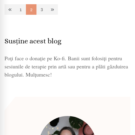
Paginație
1
2
3
Page
Page
Page
articole
Susține acest blog
Poți face o donație pe Ko-fi. Banii sunt folosiți pentru
sesiunile de terapie prin artă sau pentru a plăti găzduirea
blogului. Mulțumesc!