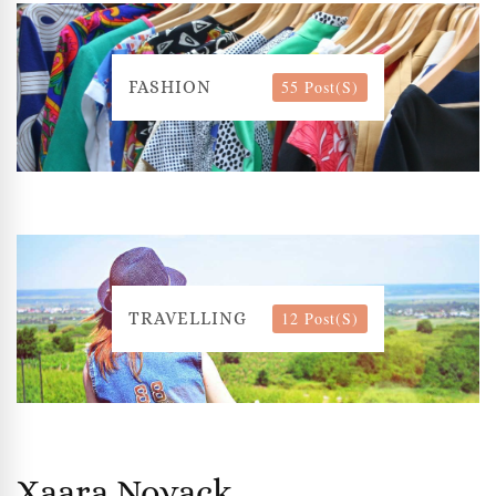
55 Post(s)
FASHION
12 Post(s)
TRAVELLING
Xaara Novack