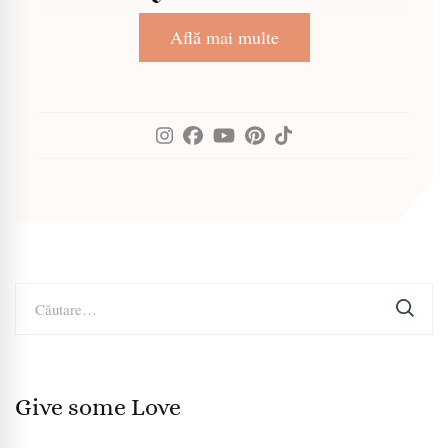
Află mai multe
Caută
după:
Give some Love