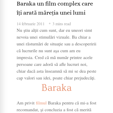
Baraka un film complex care
îți arată măreția unei lumi
14 februarie 2011
3 mins read
Nu știu alții cum sunt, dar eu uneori simt
nevoia unei stimulări vizuale. Ba chiar a
unei răsturnări de situație sau a descoperirii
că lucrurile nu sunt așa cum am eu
impresia. Cred că mă număr printre acele
persoane care adoră să afle lucruri noi,
chiar dacă asta înseamnă să mi se dea peste
cap valori sau idei, poate chiar prejudecăți.
Baraka
Am privit
filmul
Baraka pentru că mi-a fost
recomandat, şi concluzia a fost că merită