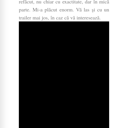
refăcut, nu chiar cu exactitate, dar în mică
parte. Mi-a plăcut enorm. Vă las și cu un
trailer mai jos, în caz că vă interesează.