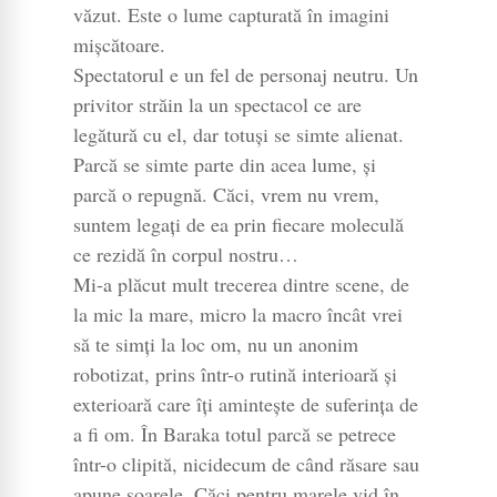
văzut. Este o lume capturată în imagini
mişcătoare.
Spectatorul e un fel de personaj neutru. Un
privitor străin la un spectacol ce are
legătură cu el, dar totuşi se simte alienat.
Parcă se simte parte din acea lume, şi
parcă o repugnă. Căci, vrem nu vrem,
suntem legaţi de ea prin fiecare moleculă
ce rezidă în corpul nostru…
Mi-a plăcut mult trecerea dintre scene, de
la mic la mare, micro la macro încât vrei
să te simţi la loc om, nu un anonim
robotizat, prins într-o rutină interioară şi
exterioară care îţi aminteşte de suferinţa de
a fi om. În Baraka totul parcă se petrece
într-o clipită, nicidecum de când răsare sau
apune soarele. Căci pentru marele vid în