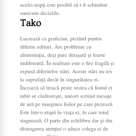
acelei nopţi este posibil să-i fi schimbat
oarecum deciziile.
Tako
Lucrează ca grafician, pictând pentru
diferite edituri. Are probleme cu
alimentaţia, deşi pare detaşată şi foarte
indiferentă. În realitate este o fire fragilă şi
expusă diferitelor stări. Aceste stări nu ies
la suprafaţă decât în singurătatea ei.
Încearcă să treacă peste vestea că fostul ei
iubit se căsătoreşte, uneori scriind mesaje
de ură pe marginea foilor pe care pictează.
Este într-o etapă în viaţa ei, în care totul
stagnează. O parte din echilibru dar şi din
distragerea atenţiei o aduce colega ei de