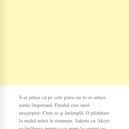
S-ar părea că pe cele patru nu le-ar aduce
nimic împreună. Finalul este unul
neaşteptat. Cum se şi întâmplă. O plimbare
la malul mării le reunește. Sakoto cu Akiyo
se întâlnesc pentru a se pune la curent cu