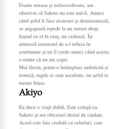
Foarte retrasa şi neîncrezătoare, am
observat că Sakoto nu este naivă. Atunci
când şeful îi face avansuri şi demisionează,
se angajează repede la un ramen shop.
Ieşind cu el în oraş, nu cedează. Își
urmează instinctul de a-l refuza în
continuare şi nu îl crede atunci când acesta
o minte că nu are copii.
Mai târziu, printr-o întâmplare nefericită şi
ironică, rugile ei sunt ascultate, iar şeful ei
moare brusc.
Akiyo
Ea duce o viaţă dublă. Este colegă cu
Sakoto și are obiceiuri destul de ciudate.
Acasă este fata ciudată cu ochelari, care