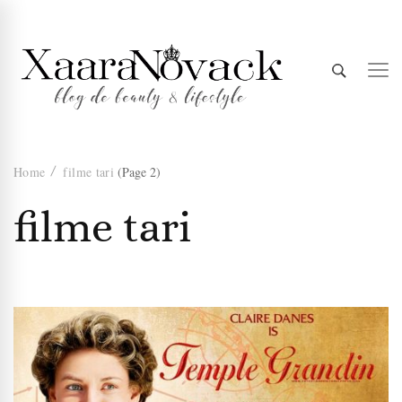
Xaara
blog de beauty & lifestyle
Home
filme tari
(Page 2)
Novack
filme tari