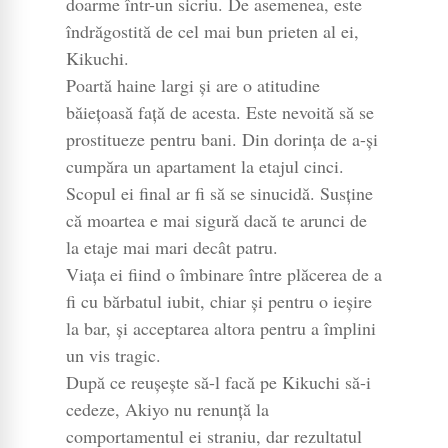
doarme într-un sicriu. De asemenea, este
îndrăgostită de cel mai bun prieten al ei,
Kikuchi.
Poartă haine largi şi are o atitudine
băieţoasă faţă de acesta. Este nevoită să se
prostitueze pentru bani. Din dorința de a-și
cumpăra un apartament la etajul cinci.
Scopul ei final ar fi să se sinucidă. Susține
că moartea e mai sigură dacă te arunci de
la etaje mai mari decât patru.
Viaţa ei fiind o îmbinare între plăcerea de a
fi cu bărbatul iubit, chiar şi pentru o ieşire
la bar, şi acceptarea altora pentru a împlini
un vis tragic.
După ce reuşeşte să-l facă pe Kikuchi să-i
cedeze, Akiyo nu renunţă la
comportamentul ei straniu, dar rezultatul